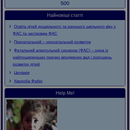
500
Найновіші статті
Освіта дітей дошкільного та раннього шкільного віку з
ФАС та частковим ФАС
Пренатальний – неонатальний розвиток
Фетальний алкогольний синдром (ФАС) – одна із
найпоширеніших причин вроджених вад і порушень
розвитку дітей
Целіакія
Хвороба Фaбpi
Help Me!