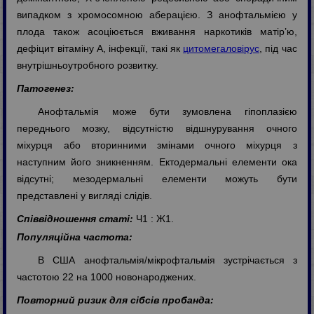
випадком з хромосомною аберацією. З анофтальмією у
плода також асоціюється вживання наркотиків матір’ю,
дефіцит вітаміну А, інфекції, такі як
цитомегаловірус
, під час
внутрішньоутробного розвитку.
Патогенез:
Анофтальмія може бути зумовлена гіпоплазією
переднього мозку, відсутністю відшнурування очного
міхурця або вторинними змінами очного міхурця з
наступним його зникненням. Ектодермальні елементи ока
відсутні; мезодермальні елементи можуть бути
представлені у вигляді слідів.
Співвідношення статі:
Ч1 : Ж1.
Популяційна частота:
В США анофтальмія/мікрофтальмія зустрічається з
частотою 22 на 1000 новонароджених.
Повторний ризик для сібсів пробанда: