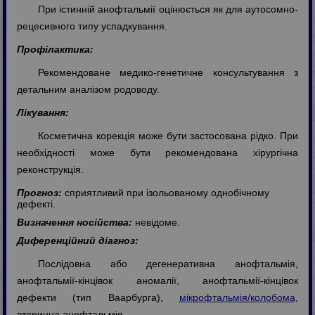
При істинній анофтальмії оцінюється як для аутосомно-
рецесивного типу успадкування.
Профілактика:
Рекомендоване медико-генетичне консультування з
детальним аналізом родоводу.
Лікування:
Косметична корекція може бути застосована рідко. При
необхідності може бути рекомендована хірургічна
реконструкція.
Прогноз:
сприятливий при ізольованому однобічному
дефекті.
Визначення носійства:
невідоме.
Диференційний діагноз:
Послідовна або дегенеративна анофтальмія,
анофтальмії-кінцівок аномалії, анофтальмії-кінцівок
дефекти (тип Ваарбурга),
мікрофтальмія/колобома
,
вторинна анофтальмія.