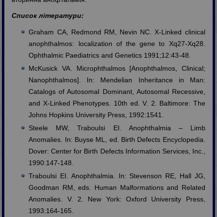
Список літератури:
Graham CA, Redmond RM, Nevin NC. X-Linked clinical
anophthalmos: localization of the gene to Xq27-Xq28.
Ophthalmic Paediatrics and Genetics 1991;12:43-48.
McKusick VA. Microphthalmos [Anophthalmos, Clinical;
Nanophthalmos]. In: Mendelian Inheritance in Man:
Catalogs of Autosomal Dominant, Autosomal Recessive,
and X-Linked Phenotypes. 10th ed. V. 2. Baltimore: The
Johns Hopkins University Press, 1992:1541.
Steele MW, Traboulsi EI. Anophthalmia – Limb
Anomalies. In: Buyse ML, ed. Birth Defects Encyclopedia.
Dover: Center for Birth Defects Information Services, Inc.,
1990:147-148.
Traboulsi EI. Anophthalmia. In: Stevenson RE, Hall JG,
Goodman RM, eds. Human Malformations and Related
Anomalies. V. 2. New York: Oxford University Press,
1993:164-165.