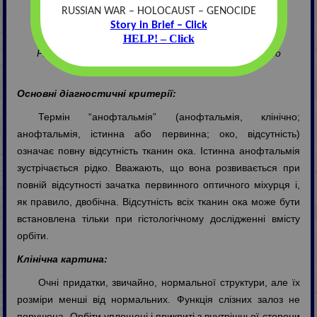
RUSSIAN WAR – HOLOCAUST – GENOCIDE
Любов Степанівна Євтушок
Story in Brief – Click
Зав. медико-генетичною консультацією
HELP! – Click
Рівненського клінічного лікувально-діагностичного
центру
Основні діагностичні критерії:
Термін “анофтальмія” (анофтальмія, клінічно;
анофтальмія, істинна або первинна; око, відсутність)
означає повну відсутність тканин ока. Істинна анофтальмія
зустрічається рідко. Вважають, що вона розвивається при
повній відсутності зачатка первинного оптичного міхурця і,
як правило, двобічна. Відсутність всіх тканин ока може бути
встановлена тільки при гістологічному дослідженні вмісту
орбіти.
Клінічна картина:
Очні придатки, звичайно, нормальної структури, але їх
розміри менші від нормальних. Функція слізних залоз не
порушена. Орбіти уплощені і прикриті з внутрішньої сторони