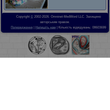
Copyright
©
2002-2026. Omninet-MedWord LLC. Захищено
авторським правом.
Попередження
|
Напишіть нам
| Кількість відвідувань:
08603699