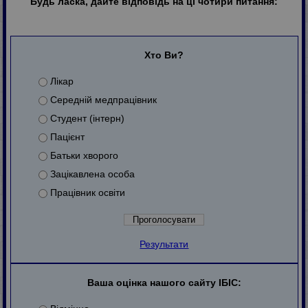
Будь ласка, дайте відповідь на ці чотири питання:
Хто Ви?
Лікар
Середній медпрацівник
Студент (інтерн)
Пацієнт
Батьки хворого
Зацікавлена особа
Працівник освіти
Результати
Ваша оцінка нашого сайту ІБІС: