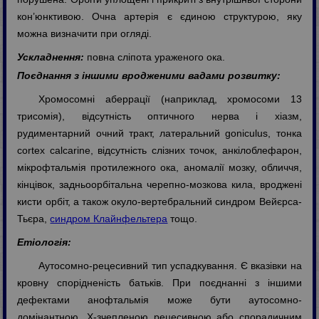
кон’юнктивою. Очна артерія є єдиною структурою, яку
можна визначити при огляді.
Ускладнення:
повна сліпота ураженого ока.
Поєднання з іншими вродженими вадами розвитку:
Хромосомні аберрації (наприклад, хромосоми 13
трисомія), відсутність оптичного нерва і хіазм,
рудиментарний очний тракт, латеральний goniculus, тонка
cortex calcarine, відсутність слізних точок, анкілоблефарон,
мікрофтальмія протилежного ока, аномалії мозку, обличчя,
кінцівок, задньоорбітальна черепно-мозкова кила, вроджені
кисти орбіт, а також окуло-вертебральний синдром Вейєрса-
Тьєра,
синдром Клайнфельтера
тощо.
Етіологія:
Аутосомно-рецесивний тип успадкування. Є вказівки на
кровну спорідненість батьків. При поєднанні з іншими
дефектами анофтальмія може бути аутосомно-
домінантною, Х-зчепленою рецесивною або спорадичним