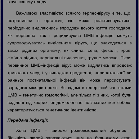
вірус своєму плоду.
Важливою властивістю всякого герпес-вірусу є те, що,
потрапивши в організм, він може реактивовуватись,
періодично виділяючись впродовж всього життя господаря.
Як первинна, так і рецидивуюча ЦМВ–інфекція можуть
супроводжуватись виділенням вірусу, що знаходиться в
таких рідинах організму, як слина, сеча, фекалії, кров,
сім’яна рідина, цервікальні виділення, грудне молоко. Після
первинної ЦМВ–інфекції вірус може виділятись впродовж
тривалого часу, і у випадках вродженої, перинатальної чи
ранньої постнатальної інфекції він може персистувати
впродовж місяців і років. Всі відомі в теперішній час штами
ЦМВ – генетично гомологічні, але тільки ті з них, котрі були
виділені від хворих, епідеміологічно пов’язаних між собою,
характеризуються генетичною ідентичністю.
Передача інфекції:
Хоча ЦМВ – широко розповсюджений збудник і
більшість людей заражаються ним на будь-якому етапі