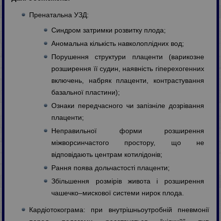
Пренатальна УЗД:
Синдром затримки розвитку плода;
Аномальна кількість навколоплідних вод;
Порушення структури плаценти (варикозне
розширення її судин, наявність гіперехогенних
включень, набряк плаценти, контрастування
базальної пластини);
Ознаки передчасного чи запізніле дозрівання
плаценти;
Неправильної форми розширення
міжворсинчастого простору, що не
відповідають центрам котилідонів;
Рання поява дольчастості плаценти;
Збільшення розмірів живота і розширення
чашечко–мискової системи нирок плода.
Кардіотокограма: при внутрішньоутробній пневмонії