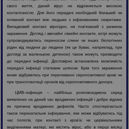
свого життя, даний вірус не відрізняється високою
контагіозністю. Для його передачі необхідний близький чи
інтимний контакт між людьми з інфікованими секретами.
Випадковий контакт, вірогідно, не пов’язаний з ризиком
зараження. Догляд і звичайні сімейні контакти, котрі можуть
супроводжуватись переносом слини чи інших біологічних
рідин від людини до людини (як це буває, наприклад, при
догляді за маленькою дитиною) також можуть призводити
до передачі інфекції. Достовірно встановлена можливість
передачі інфекції статевим шляхом. Крім того зараження
може відбуватись при переливанні серопозитивної крові чи
при трансплантації органів від серопозитивного донора.
ЦМВ–інфекція – найбільш розповсюджена серед
виявлених на даний час вроджених інфекцій і добре відома
як причина вроджених дефектів. Часто спостерігається
також перинатальне інфікування, яке може відбуватись під
час пологів, при контакті з кров’ю чи цервікальними
виділеннями матері, які містять вірус, або в перші місяці