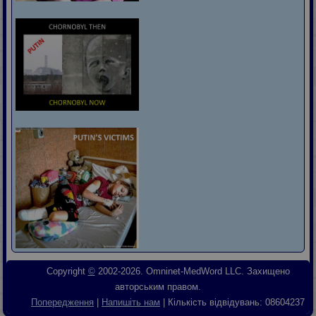
Copyright
©
2002-2026. Omninet-MedWord LLC. Захищено
авторським правом.
Попередження
|
Напишіть нам
| Кількість відвідувань:
08604237