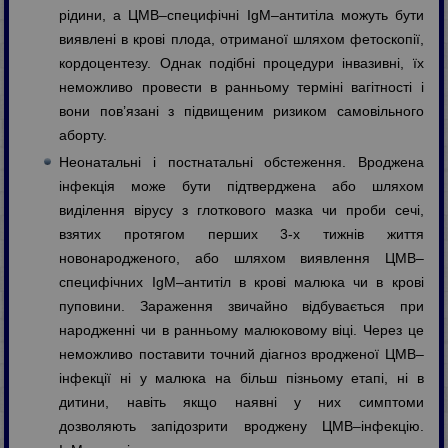
рідини, а ЦМВ–специфічні IgM–антитіла можуть бути
виявлені в крові плода, отриманої шляхом фетоскопії,
кордоцентезу. Однак подібні процедури інвазивні, їх
неможливо провести в ранньому терміні вагітності і
вони пов’язані з підвищеним ризиком самовільного
аборту.
Неонатальні і постнатальні обстеження. Вроджена
інфекція може бути підтверджена або шляхом
виділення вірусу з глоткового мазка чи проби сечі,
взятих протягом перших 3-х тижнів життя
новонародженого, або шляхом виявлення ЦМВ–
специфічних IgM–антитіл в крові малюка чи в крові
пуповини. Зараження звичайно відбувається при
народженні чи в ранньому малюковому віці. Через це
неможливо поставити точний діагноз вродженої ЦМВ–
інфекції ні у малюка на більш пізньому етапі, ні в
дитини, навіть якщо наявні у них симптоми
дозволяють запідозрити вроджену ЦМВ–інфекцію.