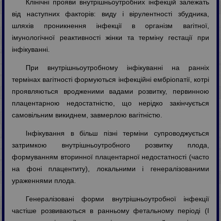
Клінічні прояви внутрішньоутробних інфекцій залежать
від наступних факторів: виду і вірулентності збудника,
шляхів проникнення інфекції в організм вагітної,
імунологічної реактивності жінки та терміну гестації при
інфікуванні.
При внутрішньоутробному інфікуванні на ранніх
термінах вагітності формуються інфекційні ембріопатії, котрі
проявляються вродженими вадами розвитку, первинною
плацентарною недостатністю, що нерідко закінчується
самовільним викиднем, завмерлою вагітністю.
Інфікування в більш пізні терміни супроводжується
затримкою внутрішньоутробного розвитку плода,
формуванням вторинної плацентарної недостатності (часто
на фоні плацентиту), локальними і генералізованими
ураженнями плода.
Генералізовані форми внутрішньоутробної інфекції
частіше розвиваються в ранньому фетальному періоді (І