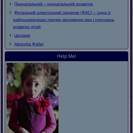
Пренатальний – неонатальний розвиток
Фетальний алкогольний синдром (ФАС) – одна із
найпоширеніших причин вроджених вад і порушень
розвитку дітей
Целіакія
Хвороба Фaбpi
Help Me!