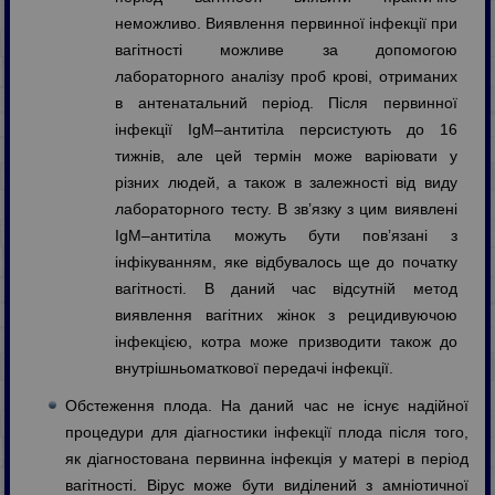
неможливо. Виявлення первинної інфекції при
вагітності можливе за допомогою
лабораторного аналізу проб крові, отриманих
в антенатальний період. Після первинної
інфекції IgM–антитіла персистують до 16
тижнів, але цей термін може варіювати у
різних людей, а також в залежності від виду
лабораторного тесту. В зв’язку з цим виявлені
IgM–антитіла можуть бути пов’язані з
інфікуванням, яке відбувалось ще до початку
вагітності. В даний час відсутній метод
виявлення вагітних жінок з рецидивуючою
інфекцією, котра може призводити також до
внутрішньоматкової передачі інфекції.
Обстеження плода. На даний час не існує надійної
процедури для діагностики інфекції плода після того,
як діагностована первинна інфекція у матері в період
вагітності. Вірус може бути виділений з амніотичної