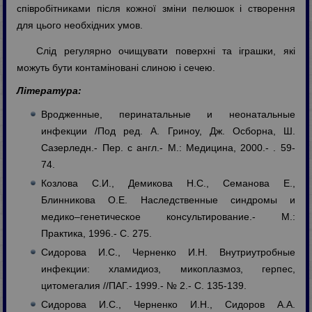
співробітниками після кожної зміни пелюшок і створення
для цього необхідних умов.
Слід регулярно очищувати поверхні та іграшки, які
можуть бути контаміновані слиною і сечею.
Література:
Вродженные, перинатальные и неонатальные
инфекции /Под ред. А. Гриноу, Дж. Осборна, Ш.
Сазерледн.- Пер. с англ.- М.: Медицина, 2000.- . 59-
74.
Козлова С.И., Демикова Н.С., Семанова Е.,
Блинникова О.Е. Наследственные синдромы и
медико–генетическое консультирование.- М.:
Практика, 1996.- C. 275.
Сидорова И.С., Черненко И.Н. Внутриутробные
инфекции: хламидиоз, микоплазмоз, герпес,
цитомегалия //ПАГ.- 1999.- № 2.- C. 135-139.
Сидорова И.С., Черненко И.Н., Сидоров А.А.