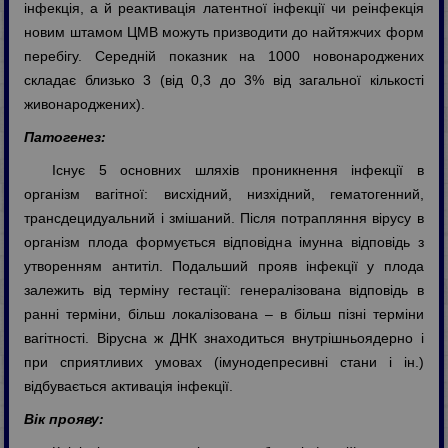
інфекція, а й реактивація латентної інфекції чи реінфекція
новим штамом ЦМВ можуть призводити до найтяжчих форм
перебігу. Середній показник на 1000 новонароджених
складає близько 3 (від 0,3 до 3% від загальної кількості
живонароджених).
Патогенез:
Існує 5 основних шляхів проникнення інфекції в
організм вагітної: висхідний, низхідний, гематогенний,
трансдецидуальний і змішаний. Після потрапляння вірусу в
організм плода формується відповідна імунна відповідь з
утворенням антитіл. Подальший прояв інфекції у плода
залежить від терміну гестації: генералізована відповідь в
ранні терміни, більш локалізована – в більш пізні терміни
вагітності. Вірусна ж ДНК знаходиться внутрішньоядерно і
при сприятливих умовах (імунодепресивні стани і ін.)
відбувається активація інфекції.
Вік прояву: