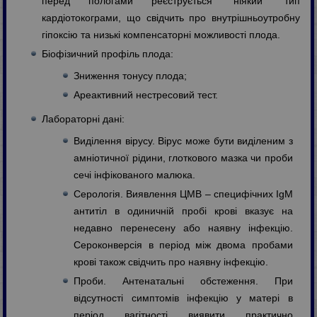
перед пологами реєструється “ніякий” тип
кардіотокограми, що свідчить про внутрішньоутробну
гіпоксію та низькі компенсаторні можливості плода.
Біофізичний профіль плода:
Зниження тонусу плода;
Ареактивний нестресовий тест.
Лабораторні дані:
Виділення вірусу. Вірус може бути виділеним з
амніотичної рідини, глоткового мазка чи проби
сечі інфікованого малюка.
Серологія. Виявлення ЦМВ – специфічних IgM
антитіл в одиничній пробі крові вказує на
недавно перенесену або наявну інфекцію.
Сероконверсія в період між двома пробами
крові також свідчить про наявну інфекцію.
Проби. Антенатальні обстеження. При
відсутності симптомів інфекцію у матері в
період вагітності виявити практично