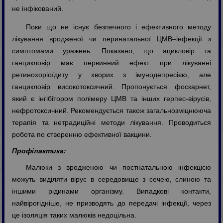
не інфікований.
Поки що не існує безпечного і ефективного методу
лікування вродженої чи перинатальної ЦМВ–інфекції з
симптомами уражень. Показано, що ацикловір та
ганцикловір має первинний ефект при лікуванні
ретинохоріоїдиту у хворих з імунодепресією, але
ганцикловір високотоксичний. Пропонується фоскарнет,
який є інгібітором полімеру ЦМВ та інших герпес-вірусів,
нефротоксичний. Рекомендується також загальнозміцнююча
терапія та нетрадиційні методи лікування. Проводиться
робота по створенню ефективної вакцини.
Профілактика:
Малюки з вродженою чи постнатальною інфекцією
можуть виділяти вірус в середовище з сечею, слиною та
іншими рідинами організму. Випадкові контакти,
найвірогідніше, не призводять до передачі інфекції, через
це ізоляція таких малюків недоцільна.