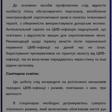
До основних засобів профілактики слід віднести
особисту гігієну обслуговуючого персоналу, запобігання
гемотрансфузій серопозитивної крові в палатах інтенсивної
терапії, з обережністю використовувати донорське молоко.
Антенатальний скрінінг на ЦМВ–інфекцію недоцільний, що
пов’язано з відсутністю вакцин для серопозитивних жінок.
Рекомендацій щодо терміну зачаття після перенесеної
первинної ЦМВ–інфекції на даний час не існує.
Користування презервативом не гарантує захисту від ЦМВ–
інфекції, так як вона може передаватись через слину та інші
рідини організму.
Санітарна освіта:
Цю роботу слід зосередити на роз’ясненні механізмів
передачі ЦМВ–інфекції і ризиків, пов’язаних з нею, при
вагітності.
В стаціонарах необхідно дотримуватись суворого
гігієнічного режиму, який включатиме обов’язкове миття рук