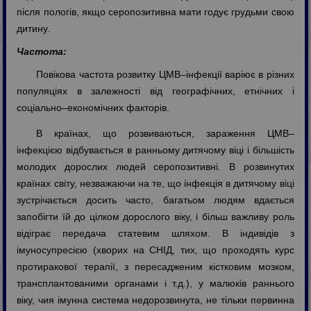
після пологів, якщо серопозитивна мати годує грудьми свою
дитину.
Частота:
Повікова частота розвитку ЦМВ–інфекції варіює в різних
популяціях в залежності від географічних, етнічних і
соціально–економічних факторів.
В країнах, що розвиваються, зараження ЦМВ–
інфекцією відбувається в ранньому дитячому віці і більшість
молодих дорослих людей серопозитивні. В розвинутих
країнах світу, незважаючи на те, що інфекція в дитячому віці
зустрічається досить часто, багатьом людям вдається
запобігти їй до цілком дорослого віку, і більш важливу роль
відіграє передача статевим шляхом. В індивідів з
імуносупресією (хворих на СНІД, тих, що проходять курс
протиракової терапії, з пересадженим кістковим мозком,
трансплантованими органами і т.д.), у малюків раннього
віку, чия імунна система недорозвинута, не тільки первинна