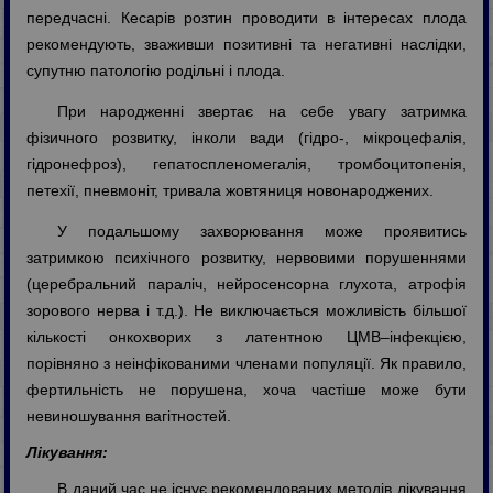
передчасні. Кесарів розтин проводити в інтересах плода
рекомендують, зваживши позитивні та негативні наслідки,
супутню патологію родільні і плода.
При народженні звертає на себе увагу затримка
фізичного розвитку, інколи вади (гідро-, мікроцефалія,
гідронефроз), гепатоспленомегалія, тромбоцитопенія,
петехії, пневмоніт, тривала жовтяниця новонароджених.
У подальшому захворювання може проявитись
затримкою психічного розвитку, нервовими порушеннями
(церебральний параліч, нейросенсорна глухота, атрофія
зорового нерва і т.д.). Не виключається можливість більшої
кількості онкохворих з латентною ЦМВ–інфекцією,
порівняно з неінфікованими членами популяції. Як правило,
фертильність не порушена, хоча частіше може бути
невиношування вагітностей.
Лікування:
В даний час не існує рекомендованих методів лікування