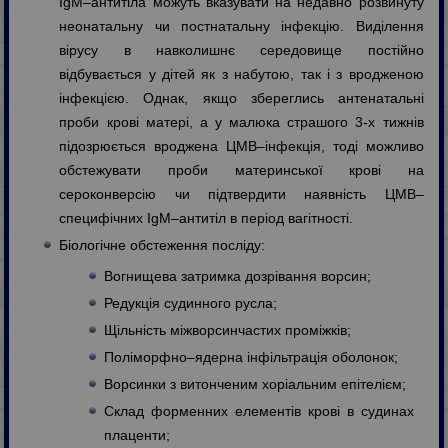
IgM–антитіла можуть вказувати на недавно розвинуту
неонатальну чи постнатальну інфекцію. Виділення
вірусу в навколишнє середовище постійно
відбувається у дітей як з набутою, так і з вродженою
інфекцією. Однак, якщо збереглись антенатальні
проби крові матері, а у малюка страшого 3-х тижнів
підозрюється вроджена ЦМВ–інфекція, тоді можливо
обстежувати проби материнської крові на
сероконверсію чи підтвердити наявність ЦМВ–
специфічних IgM–антитіл в період вагітності.
Біологічне обстеження посліду:
Вогнищева затримка дозрівання ворсин;
Редукція судинного русла;
Щільність міжворсинчастих проміжків;
Поліморфно–ядерна інфільтрація оболонок;
Ворсинки з витонченим хоріальним епітелієм;
Склад форменних елементів крові в судинах
плаценти;