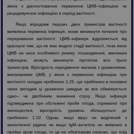
жінок з діагностованою первинною ЦМВ–інфекцією чи
рецидивуючою інфекцією в період вагітності.
Якщо впродовж перших двох триместрів вагітності
виявлена первинна інфекція, може виникнути питання про
переривання вагітності. ЦМВ–інфекція відрізняється від
краснухи тим, що не має жодної стадії вагітності, поза якою
ЦМВ не несе особливого ризику; пошкодження, викликані
інфекцією, можуть виникнути протягом всіх трьох
триместрів. Вірогідність народження малюка з ураженнями,
викликаними ЦМВ, у жінок з первинною інфекцією при
вагітності складає приблизно 1:25, ще приблизно в половині
таких випадків ці ураження швидше за все обмежуються
одно– чи двобічним зниження слуху. Якщо інфекція
підтверджена при обстежені проби плода, отриманої при
амніоцентезі, вірогідність уражень збільшується до
приблизно 1:10. Однак, якщо вірус не виділений з
амніотичної рідини чи якщо IgM–антитіла не виявлені в
пробах крові плода, то це не обов’язково означає, що плід