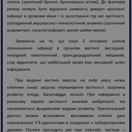
легень (хронічний бронхіт, бронхіальна астма). До факторів
ризику можуть бути віднесені наявність джерел хронічної
інфекції в організмі жінки і їх загострення під час вагітності,
ускладнений акушерсько–гінекологічний анамнез (хронічний
ендометрит, сальпінгоофорит, ерозія шийки матки).
Зважаючи на те, що існує 5 основних шляхів
проникнення інфекції в організм вагітної: висхідний,
низхідний, гематогенний, трансдецидуальний, змішаний,
слід відзначити, що найбільший ризик має висхідний шлях
інфікування.
При веденні вагітної звертає на себе увагу низка
клінічних ознак: загроза переривання вагітності, затримка
розвитку плода, багатовіддя, кольпіт. При інфікуванні в
ранньому терміні вагітності можливі ембріопатії, які
проявляються вродженими вадами розвитку. Пренатальний
діагноз можна встановити, врахувавши клінічні дані
пренатальної УЗ–діагностики в поєднанні з лабораторними
даними. Пологи проходять per vias naturalis, частіше –