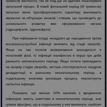
триместр вагітності), так як плід ще не здатний локалізувати
запальний процес. В пізній фетальний період (ІІІ триместр)
запальні зміни проліферативного характеру викликають
звуження чи обтурацію каналів і отворів, що призводить до
аномального розвитку вже сформованого органа
(гідроцефалія, гідронефроз).
При інфікуванні плода незадовго до народження прояв
внутрішньоутробної інфекції залежить від стадії хвороби.
Якщо на час пологів захворювання знаходиться в
початковій фазі, то інфекція маніфестує в перші три доби
раннього неонатального періоду. Якщо пологи припадають
на кінцеву стадію хвороби, частіше спостерігається синдром
дезадаптації в ранньому неонатальному періоді, в
подальшому можлива хронізація процесу, персистуюча
латентна інфекція.
Показано, що менше 10% малюків з вродженою
інфекцією мають симптоми в неонатальному періоді, але
цілком вірогідно, що в подальшому у них виникнуть серйозні