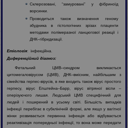
Склерозовані, “замуровані” у фібриноїд
ворсинки.
Проводиться також визначення геному
збудника в гістологічних зрізах плаценти
методами полімеразної ланцюгової реакції і
ДНК–гібридизації.
Етіологія
: інфекційна.
Диференційний діагноз:
Фетальний ЦМВ–синдром викликається
цитомегаловірусом (ЦМВ), ДНК–вмісним, найбільшим з
сімейства герпес-вірусів, в яке входить також вірус простого
герпесу, вірус Епштейна–Барр, вірус вітряної віспи –
оперізуючого лишая. Людський ЦМВ специфічний для
людей і поширений в усьому світі. Більшість випадків
інфекції перебігає в субклінічній формі, але якщо у вагітної
жінки розвивається первинна інфекція або відбувається
реактивізація попередньої інфекції, то вона може передати