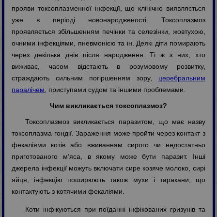
прояви токсоплазменної інфекції, що клінічно виявляється
уже в періоді новонародженості. Токсоплазмоз
проявляється збільшенням печінки та селезінки, жовтухою,
очними інфекціями, пневмонією та ін. Деякі діти помирають
через декілька днів після народження. Ті ж з них, хто
виживає, часом відстають в розумовому розвитку,
страждають сильним погіршенням зору,
церебральним
паралічем
, приступами судом та іншими проблемами.
Чим викликається токсоплазмоз?
Токсоплазмоз викликається паразитом, що має назву
токсоплазма гондії. Зараження може пройти через контакт з
фекаліями котів або вживанням сирого чи недостатньо
приготованого м’яса, в якому може бути паразит. Інші
джерела інфекції можуть включати сире козяче молоко, сирі
яйця; інфекцію поширюють також мухи і таракани, що
контактують з котячими фекаліями.
Коти інфікуються при поїданні інфікованих гризунів та