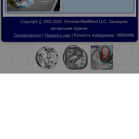
Copyright
©
2002-2026. Omninet-MedWord LLC. Захищено
авторським правом.
Попередження
|
Напишіть нам
| Кількість відвідувань:
08604496