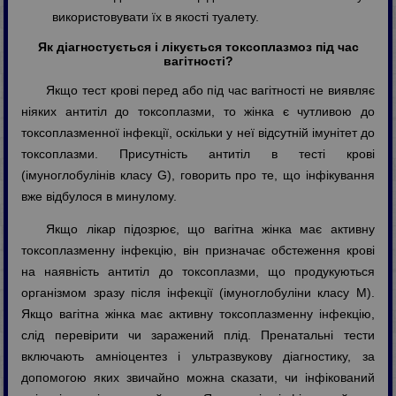
використовувати їх в якості туалету.
Як діагностується і лікується токсоплазмоз під час
вагітності?
Якщо тест крові перед або під час вагітності не виявляє
ніяких антитіл до токсоплазми, то жінка є чутливою до
токсоплазменної інфекції, оскільки у неї відсутній імунітет до
токсоплазми. Присутність антитіл в тесті крові
(імуноглобулінів класу G), говорить про те, що інфікування
вже відбулося в минулому.
Якщо лікар підозрює, що вагітна жінка має активну
токсоплазменну інфекцію, він призначає обстеження крові
на наявність антитіл до токсоплазми, що продукуються
організмом зразу після інфекції (імуноглобуліни класу М).
Якщо вагітна жінка має активну токсоплазменну інфекцію,
слід перевірити чи заражений плід. Пренатальні тести
включають амніоцентез і ультразвукову діагностику, за
допомогою яких звичайно можна сказати, чи інфікований