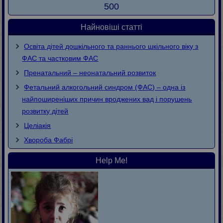
500
Найновіші статті
Освіта дітей дошкільного та раннього шкільного віку з
ФАС та частковим ФАС
Пренатальний – неонатальний розвиток
Фетальний алкогольний синдром (ФАС) – одна із
найпоширеніших причин вроджених вад і порушень
розвитку дітей
Целіакія
Хвороба Фaбpi
Help Me!