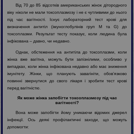
Від 70 до 85 відсотків американських жінок дітородного
віку ніколи не мали токсоплазмозу і не є чутливими до нього
під час вагітності. Існує лабораторний тест крові для
визначення антитіл (імуноглобулінів груп М та G) до
токсоплазми. Результат тесту показує, коли людина була
інфікована – давно, чи недавно.
Однак, обстеження на антитіла до токсоплазми, коли
жінка вже вагітна, можуть бути запізнілими, особливо у
випадках, коли жінка інфікована недавно або має зниження
імунітету. Жінки, що планують завагініти, обов’язково
повинні звернутися до свого лікаря і зробити тест крові
перед вагітністю.
Як може жінка запобігти токсоплазмозу під час
вагітності?
Вона може запобігти йому уникаючи відомих джерел
інфекції. Ось деякі профілактичні заходи, що можуть
допомогти: