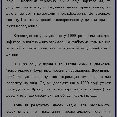
плід, і наскільки серйозно. Якщо плід інфікований, то
доцільно пройти курс лікування двома препаратами, які
дають матері: піраметамін і сульфадіазин. Це зменшує
частоту і важкість проявів захворювання у дитини при та
після народження.
Відповідно до дослідження у 1999 році, чим швидше
інфікована вагітна жінка отримає ці антибіотики , тим менша
імовірність мати симптоми токсоплазмозу у майбутньої
дитини.
В 1988 році у Франції всі вагітні жінки з діагнозом
“токсоплазмоз” були проліковані спіраміцином. Дослідники
прийшли до висновку, що спіраміцин зменшив вплив
паразиту на плід. Однак, дослідження в 1999 році (також
проходили у Франції та інших європейських країнах) не
довели того, що спіраміцин запобігає інфекції плода.
Хоча ці результати дають надію, але безпечність,
ефективність та виконання пренатального скринінгу