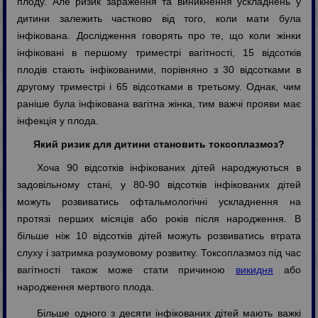
плоду. Але ризик зараження та виникнення ускладнень у
дитини залежить частково від того, коли мати була
інфікована. Дослідження говорять про те, що коли жінки
інфіковані в першому триместрі вагітності, 15 відсотків
плодів стають інфікованими, порівняно з 30 відсотками в
другому триместрі і 65 відсотками в третьому. Однак, чим
раніше була інфікована вагітна жінка, тим важчі прояви має
інфекція у плода.
Який ризик для дитини становить токсоплазмоз?
Хоча 90 відсотків інфікованих дітей народжуються в
задовільному стані, у 80-90 відсотків інфікованих дітей
можуть розвиватись офтальмологічні ускладнення на
протязі перших місяців або років після народження. В
більше ніж 10 відсотків дітей можуть розвиватись втрата
слуху і затримка розумовому розвитку. Токсоплазмоз під час
вагітності також може стати причиною
викидня
або
народження мертвого плода.
Більше одного з десяти інфікованих дітей мають важкі