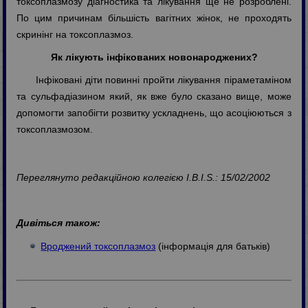
токсоплазмозу діагностика та лікування ще не розроблені.
По цим причинам більшість вагітних жінок, не проходять
скринінг на токсоплазмоз.
Як лікують інфікованих новонароджених?
Інфіковані діти повинні пройти лікування піраметаміном
та сульфадіазином який, як вже було сказано вище, може
допомогти запобігти розвитку ускладнень, що асоціюються з
токсоплазмозом.
Переглянуто редакційною колегією I.B.I.S.: 15/02/2002
Дивіться також:
Вроджений токсоплазмоз
(інформація для батьків)