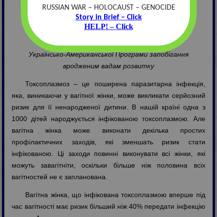
RUSSIAN WAR – HOLOCAUST – GENOCIDE
Інформація для батьків
Story in Brief – Click
HELP! – Click
Генрих Євгенович Шимонович
Спеціаліст з інформаційного забезпечення
Українсько-Американської Програми запобігання
вродженим вадам розвитку
Токсоплазмоз – це поширена паразитарна інфекція,
яка, виникаючи у вагітної жінки, може викликати серйозний
ризик для її ненародженої дитини. В нашій країні одна з
1000 дітей народжується інфікованою токсоплазмою. Але
вагітна жінка може виконати декілька простих
профілактичних заходів, які зменшать ризик стати
інфікованою. Ці заходи повинні виконувати всі жінки, які
можуть завагітніти, оскільки більше ніж половина всіх
вагітностей не є запланована.
Вагітна жінка, що інфікована токсоплазмою вперше під
час вагітності має ризик більший ніж 40% передати інфекцію