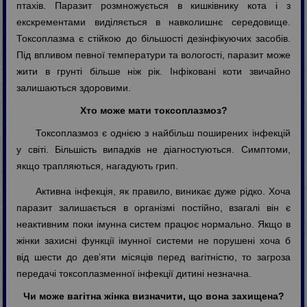
птахів. Паразит розмножується в кишківнику кота і з
екскрементами виділяється в навколишнє середовище.
Токсоплазма є стійкою до більшості дезінфікуючих засобів.
Під впливом певної температури та вологості, паразит може
жити в грунті більше ніж рік. Інфіковані коти звичайно
залишаються здоровими.
Хто може мати токсоплазмоз?
Токсоплазмоз є однією з найбільш поширених інфекцій
у світі. Більшість випадків не діагностуються. Симптоми,
якщо трапляються, нагадують грип.
Активна інфекція, як правило, виникає дуже рідко. Хоча
паразит залишається в організмі постійно, взагалі він є
неактивним поки імунна систем працює нормально. Якщо в
жінки захисні функції імунної системи не порушені хоча б
від шести до дев’яти місяців перед вагітністю, то загроза
передачі токсоплазменної інфекції дитині незначна.
Чи може вагітна жінка визначити, що вона захищена?