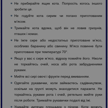
Не прибирайте ящик кота. Попросіть когось іншого
зробити це.
Не годуйте кота сирим чи погано приготованим
м’ясом.
Тримайте кота вдома, щоб він не ловив гризунів,
пташок і комах.
Не їжте сире або недостатньо приготоване м’ясо,
особливо баранину або свинину. М’ясо повинне бути
приготоване при температурі 70°.
Якщо у вас є сире м’ясо, відразу помийте його. Ніколи
не торкайтесь очей, носа або рота забрудненими
руками.
Мийте всі сирі овочі і фрукти перед вживанням.
Одягайте рукавички, коли займаєтесь садівництвом,
оскільки на грунті можуть знаходитися паразити. Не
торкайтесь руками рота і очей, ретельно мийте руки
після роботи. Тримайте рукавички подалі від їжі.
Уникайте дитячих площадок з піском. Коти можуть