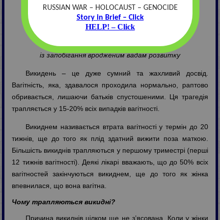
RUSSIAN WAR – HOLOCAUST – GENOCIDE
Інформація для батьків
Story in Brief – Click
HELP! – Click
Ірина Харитонова
Координатор Українського Альянсу
із запобігання вродженим вадам розвитку
Викидень – це дуже сумний та жахливий досвід.
Вагітність, яка, здавалося проходила нормально, раптово
обривається, лишаючи батьків спустошеними. Ця трагедія
трапляється у 15-20% всіх випадків вагітності.
Викиднем називається втрата вагітності у термін до 20
тижнів, ще до того як плід здатний вижити поза маткою.
Більшість викиднів трапляються у першому триместрі (перші
12 тижнів вагітності). Деякі лікарі вважають, що до 50% всіх
вагітностей закінчуються викиднем, ще до того як жінка
впевнилася, що вона вагітна.
Чому трапляються викидні?
Причина викиднів цілком ще не з’ясована. Коли у жінки