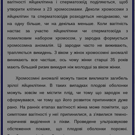
вагітності яйцеклітина і сперматозоїд поділяються, щоб
утворити клітини з 23 хромосомами. Деколи хромосоми з
яйцеклітин та сперматозоїдів розходяться неоднаково, чи
на одну більше, чи на декілька меньше. Коли вагітність
настає за участю яйцеклітини чи сперматозоїда з
помилковим набором хромосом, у зародка формується
хромосомна аномалія. Ці зародки часто не виживають,
трапляється викидень. З віком у жінок хромосомні аномалії
виникають все частіше, ось чому жінки старші 35 років
мають більший ризик викидня ніж молодші за віком жінки.
Хромосомні аномалії можуть також викликати загибель
зрілої яйцеклітини. В таких випадках плодові оболонки
можуть зовсім не містити плід, чи тому що зародок не
сформувався, чи тому що його розвиток припинився дуже
рано. На ранніх етапах вагітності жінка може помітити, що
симптоми вагітності у неї припинилися, а з’явилися темно-
коричневі виділення з піхви. Проведене ультразвукове
обстеження покаже, що плодові оболонки порожні.