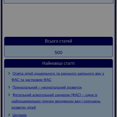
Всього статей
500
Найновіші статті
Освіта дітей дошкільного та раннього шкільного віку з
ФАС та частковим ФАС
Пренатальний – неонатальний розвиток
Фетальний алкогольний синдром (ФАС) – одна із
найпоширеніших причин вроджених вад і порушень
розвитку дітей
Целіакія