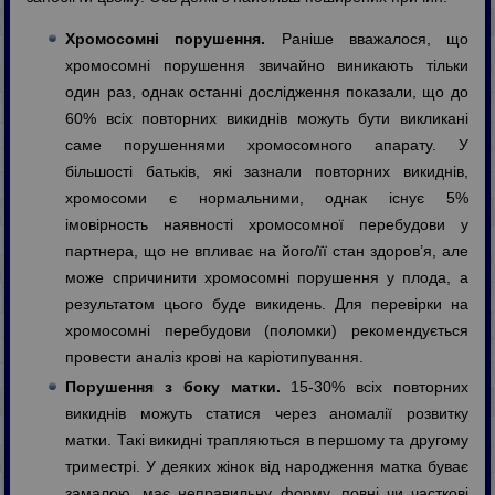
Хромосомні порушення.
Раніше вважалося, що
хромосомні порушення звичайно виникають тільки
один раз, однак останні дослідження показали, що до
60% всіх повторних викиднів можуть бути викликані
саме порушеннями хромосомного апарату. У
більшості батьків, які зазнали повторних викиднів,
хромосоми є нормальними, однак існує 5%
імовірность наявності хромосомної перебудови у
партнера, що не впливає на його/її стан здоров’я, але
може спричинити хромосомні порушення у плода, а
результатом цього буде викидень. Для перевірки на
хромосомні перебудови (поломки) рекомендується
провести аналіз крові на каріотипування.
Порушення з боку матки.
15-30% всіх повторних
викиднів можуть статися через аномалії розвитку
матки. Такі викидні трапляються в першому та другому
триместрі. У деяких жінок від народження матка буває
замалою, має неправильну форму, повні чи часткові