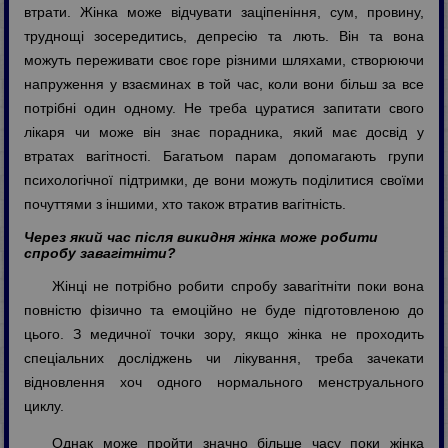
втрати. Жінка може відчувати заціпеніння, сум, провину,
труднощі зосередитись, депресію та лють. Він та вона
можуть переживати своє горе різними шляхами, створюючи
напруження у взаєминах в той час, коли вони більш за все
потрібні один одному. Не треба цуратися запитати свого
лікаря чи може він знає порадника, який має досвід у
втратах вагітності. Багатьом парам допомагають групи
психологічної підтримки, де вони можуть поділитися своїми
почуттями з іншими, хто також втратив вагітність.
Через який час після викидня жінка може робити
спробу завагітніти?
Жінці не потрібно робити спробу завагітніти поки вона
повністю фізично та емоційно не буде підготовленою до
цього. З медичної точки зору, якщо жінка не проходить
спеціальних досліджень чи лікування, треба зачекати
відновлення хоч одного нормального менструального
циклу.
Однак може пройти значно більше часу поки жінка