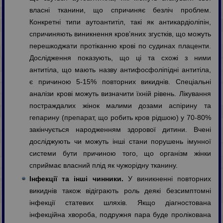
власні тканини, що спричиняє безліч проблем.
Конкретні типи аутоантитіл, такі як антикардіоліпін,
спричиняють виникнення кров’яних згустків, що можуть
перешкоджати протіканню крові по судинах плаценти.
Дослідження показують, що ці та схожі з ними
антитіла, що мають назву антифосфоліпідні антитіла,
є причиною 5-15% повторних викиднів. Спеціальні
аналізи крові можуть визначити їхній рівень. Лікування
постраждалих жінок малими дозами аспірину та
гепарину (препарат, що робить кров рідшою) у 70-80%
закінчується народженням здорової дитини. Вчені
досліджують чи можуть інші стани порушень імунної
системи бути причиною того, що організм жінки
сприймає власний плід як чужорідну тканину.
Інфекції та інші чинники.
У виникненні повторних
викиднів також відіграють роль деякі безсимптомні
інфекції статевих шляхів. Якщо діагностована
інфекційна хвороба, подружня пара буде пролікована