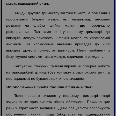
мають підвищений ризик.
Викидні другого триместру вагітності частіше пов’язані з
проблемами будови матки, як, наприклад, аномалії
розвитку чи слабка шийка матки, що передчасно
розкривається. Так саме як і у першому триместрі, до
викиднів можуть призвести інфекції матері та хромосомні
аномалії. На хромосомні аномалії припадає до 20%
викиднів другого триместру вагітності. Певні проблеми з
боку імунної системи також можуть спричинити викидень.
Сексуальні стосунки, фізичні вправи чи помірна робота
на присадибній ділянці (без контакту з отрутохімікатами та
пестицидами) не бувають причиною викиднів.
Які обстеження треба пройти після викидня?
Після першого викидня у першому триместрі лікарі
звичайно не призначають ніяких обстежень. Причина цих
ранніх втрат часто невідома. Деякі спеціалісти пропонують
обстеження тканин плода (абортуса) на підтвердження