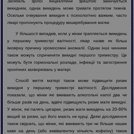
Загибель зрілої яйцеклітини зрештою закінчується
викиднем, однак викидень може тривати протягом тижнів.
Оскільки очікування викидня є психологічно важким, часто
лікарі пропонують процедуру вишкрябування матки.
У більшості випадків, коли у жінки трапляється викидень
у першому триместрі вагітності, лікар назве як більш
імовірну причину хромосомні аномалії. Однак інші чинники
також можуть спричиняти викидні першого триместру. Це
можуть бути гормональні розлади, інфекції та загострення
хронічних захворювань у матері.
Спосіб життя матері також може підвищити ризик
викидня у першому триместрі вагітності. Дослідження
показали, що жінки які вживають алкогольні напої два чи
більше разів на день, вдвічі підвищують ризик мати викидні.
У жінок, які палять цигарки, ризик мати викидень на 20-80%
вищий за ризик, що його мають не курці. Деякі дослідження
також свідчать, що жінки, які вживають три чи більше чашки
кави на день (або еквівалентну кількість кофеїну) також