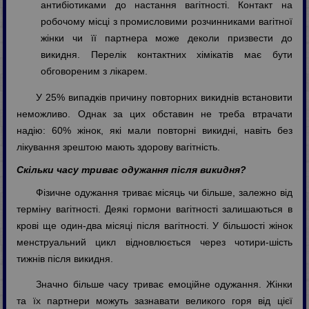
антибіотиками до настання вагітності. Контакт на
робочому місці з промисловими розчинниками вагітної
жінки чи її партнера може деколи призвести до
викидня. Перелік контактних хімікатів має бути
обговореним з лікарем.
У 25% випадків причину повторних викиднів встановити
неможливо. Однак за цих обставин не треба втрачати
надію: 60% жінок, які мали повторні викидні, навіть без
лікування зрештою мають здорову вагітність.
Скільки часу триває одужання після викидня?
Фізичне одужання триває місяць чи більше, залежно від
терміну вагітності. Деякі гормони вагітності залишаються в
крові ще один-два місяці після вагітності. У більшості жінок
менструальний цикл відновлюється через чотири-шість
тижнів після викидня.
Значно більше часу триває емоційне одужання. Жінки
та їх партнери можуть зазнавати великого горя від цієї