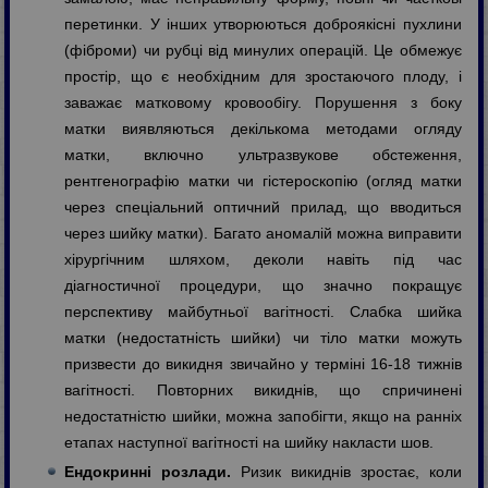
перетинки. У інших утворюються доброякісні пухлини
(фіброми) чи рубці від минулих операцій. Це обмежує
простір, що є необхідним для зростаючого плоду, і
заважає матковому кровообігу. Порушення з боку
матки виявляються декількома методами огляду
матки, включно ультразвукове обстеження,
рентгенографію матки чи гістероскопію (огляд матки
через спеціальний оптичний прилад, що вводиться
через шийку матки). Багато аномалій можна виправити
хірургічним шляхом, деколи навіть під час
діагностичної процедури, що значно покращує
перспективу майбутньої вагітності. Слабка шийка
матки (недостатність шийки) чи тіло матки можуть
призвести до викидня звичайно у терміні 16-18 тижнів
вагітності. Повторних викиднів, що спричинені
недостатністю шийки, можна запобігти, якщо на ранніх
етапах наступної вагітності на шийку накласти шов.
Ендокринні розлади.
Ризик викиднів зростає, коли