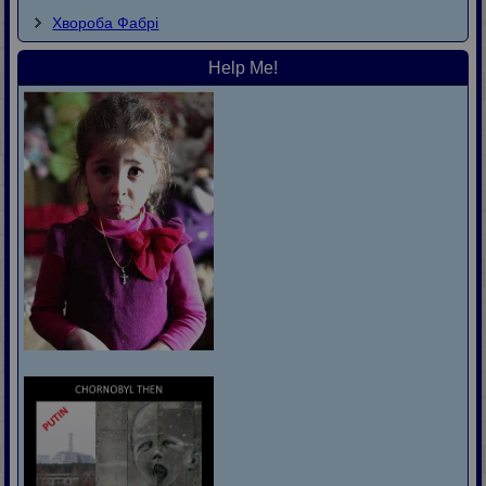
Хвороба Фaбpi
Help Me!