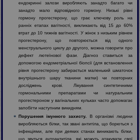
ендокринні залози виробляють занадто багато чи
занадто мало відповідного гормону. Низькі рівні
гормону прогестерону, що грає ключову роль на
ранніх етапах вагітності, викликають від 15 до 60%
втрат до 10 тижнів вагітності. У жінок з низьким рівнем
прогестерону, що повторюється від одного
менструального циклу до другого, можна говорити про
дефект лютеїнової фази. Діагноз ставиться за
допомогою ендометріальної біопсії (для встановлення
рівня прогестерону забирається маленький шматочок
внутрішнього шару тканини матки) чи повторних
досліджень крові. Лікування синтетичними
гормональними препаратами чи натуральним
прогестероном у вагінальних кульках часто допомагає
запобігти наступним викидням.
Порушення імунного захисту.
В організмі людини
виробляються білки, так звані антитіла, що борються з
інфекціями, але при деяких станах виникають білки,
що звуться аутоантитіла, які можуть атакувати свої