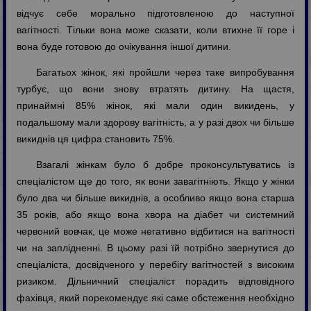
відчує себе морально підготовленою до наступної
вагітності. Тільки вона може сказати, коли втихне її горе і
вона буде готовою до очікування іншої дитини.
Багатьох жінок, які пройшли через таке випробування
турбує, що вони знову втратять дитину. На щастя,
принаймні 85% жінок, які мали один викидень, у
подальшому мали здорову вагітність, а у разі двох чи більше
викиднів ця цифра становить 75%.
Взагалі жінкам було б добре проконсультуватись із
спеціалістом ще до того, як вони завагітніють. Якщо у жінки
було два чи більше викиднів, а особливо якщо вона старша
35 років, або якщо вона хвора на діабет чи системний
червоний вовчак, це може негативно відбитися на вагітності
чи на заплідненні. В цьому разі їй потрібно звернутися до
спеціаліста, досвідченого у перебігу вагітностей з високим
ризиком. Дільничний спеціаліст порадить відповідного
фахівця, який порекомендує які саме обстеження необхідно