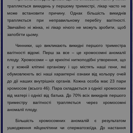
трапляється викидень у першому триместрі, лікар часто не
може встановити причину. Однак більшість викиднів
трапляється при неправильному перебігу вагітності.
Звичайно ні жінка, ні лікар нічого не можуть зробити, щоб
запобігти цьому.
Чинники, що викликають викидні першого триместра
вагітності відомі. Перш за все – це хромосомні аномалії
плоду. Хромосоми – це крихітні ниткоподібні утворення, що
є у кожній клітині організму і що містять наші гени, які
обумовлюють всі наші характерні ознаки від кольору очей
до дії наших внутрішніх органів. Кожна особа має 23 пари
хромосом (всього 46). Пара складається з однієї хромосоми
від матері і однієї від батька. До 70% всіх викиднів першого
триместру вагітності трапляється через хромосомні
аномалії плоду.
Більшість хромосомних аномалій є результатом
ушкодження яйцеклітини чи сперматозоїда. До настання