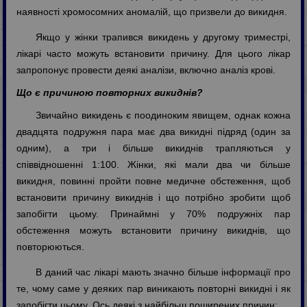
наявності хромосомних аномалій, що призвели до викидня.
Якщо у жінки трапився викидень у другому триместрі,
лікарі часто можуть встановити причину. Для цього лікар
запропонує провести деякі аналізи, включно аналіз крові.
Що є причиною повторних викиднів?
Звичайно викидень є поодиноким явищем, однак кожна
двадцята подружня пара має два викидні підряд (один за
одним), а три і більше викиднів трапляються у
співвідношенні 1:100. Жінки, які мали два чи більше
викидня, повинні пройти повне медичне обстеження, щоб
встановити причину викиднів і що потрібно зробити щоб
запобігти цьому. Принаймні у 70% подружніх пар
обстеження можуть встановити причину викиднів, що
повторюються.
В даний час лікарі мають значно більше інформації про
те, чому саме у деяких пар виникають повторні викидні і як
запобігти цьому. Ось деякі з найбільш поширених причин: