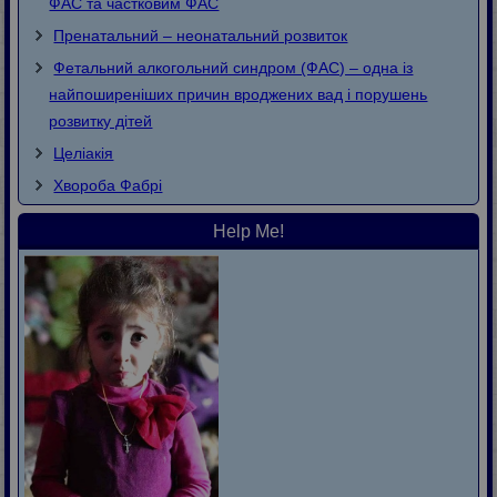
ФАС та частковим ФАС
Пренатальний – неонатальний розвиток
Фетальний алкогольний синдром (ФАС) – одна із
найпоширеніших причин вроджених вад і порушень
розвитку дітей
Целіакія
Хвороба Фaбpi
Help Me!