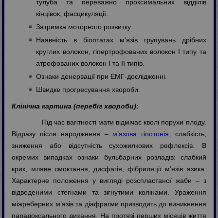
тулуба та переважно проксимальних відділів
кінцівок, фасцикуляції.
Затримка моторного розвитку.
Наявність в біоптатах м’язів групувань дрібних
круглих волокон, гіпертрофованих волокон І типу та
атрофованих волокон І та ІІ типів.
Ознаки денервації при ЕМГ-дослідженні.
Швидке прогресування хвороби.
Клінічна картина (перебіг хвороби):
Під час вагітності мати відмічає кволі порухи плоду.
Відразу після народження –
м’язова гіпотонія
, слабкість,
зниження або відсутність сухожилкових рефлексів. В
окремих випадках ознаки бульбарних розладів: слабкий
крик, мляве смоктання, дисфагія, фібриляції м’язів язика.
Характерне положення у вигляді розспластаної жаби – з
відведеними стегнами та зігнутими колінами. Ураження
міжреберних м’язів та діафрагми призводить до виникнення
парадоксального дихання. На протязі перших місяців життя