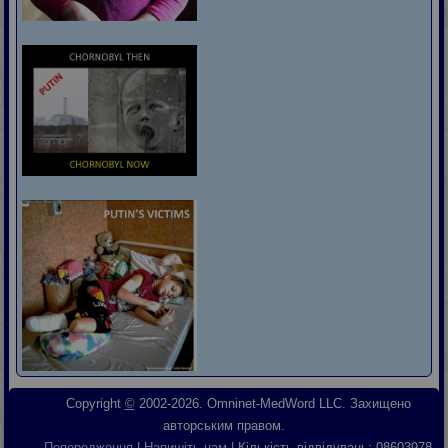
Copyright
©
2002-2026. Omninet-MedWord LLC. Захищено
авторським правом.
Попередження
|
Напишіть нам
| Кількість відвідувань:
08603978