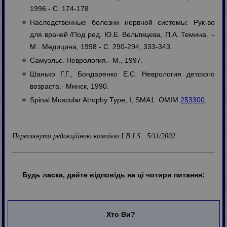
1996.- С. 174-178.
Наследственные болезни нервной системы: Рук-во
для врачей /Под ред. Ю.Е. Вельтицева, П.А. Темина. –
М.: Медицина, 1998.- С. 290-294, 333-343.
Самуэльс. Неврология.- М., 1997.
Шанько Г.Г., Бондаренко Е.С. Неврология детского
возраста.- Минск, 1990.
Spinal Muscular Atrophy Type, I; SMA1. OMIM
253300
.
Переглянуто редакційною колегією I.B.I.S.: 5/11/2002
Будь ласка, дайте відповідь на ці чотири питання:
Хто Ви?