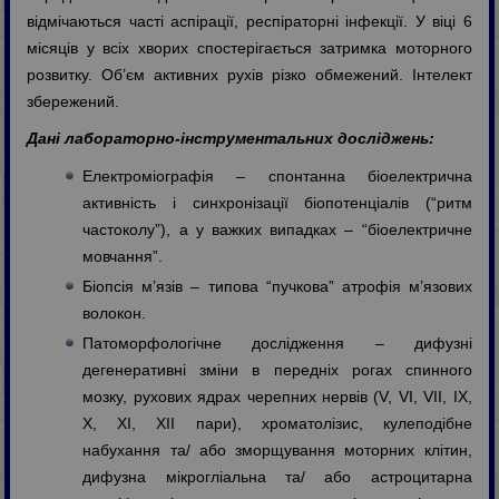
відмічаються часті аспірації, респіраторні інфекції. У віці 6
місяців у всіх хворих спостерігається затримка моторного
розвитку. Об’єм активних рухів різко обмежений. Інтелект
збережений.
Дані лабораторно-інструментальних досліджень:
Електроміографія – спонтанна біоелектрична
активність і синхронізації біопотенціалів (“ритм
частоколу”), а у важких випадках – “біоелектричне
мовчання”.
Біопсія м’язів – типова “пучкова” атрофія м’язових
волокон.
Патоморфологічне дослідження – дифузні
дегенеративні зміни в передніх рогах спинного
мозку, рухових ядрах черепних нервів (V, VI, VII, IX,
X, XI, XII пари), хроматолізис, кулеподібне
набухання та/ або зморщування моторних клітин,
дифузна мікрогліальна та/ або астроцитарна