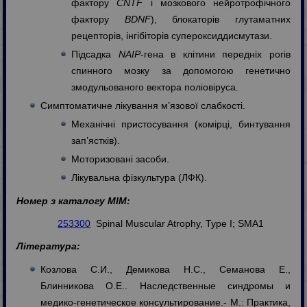
фактору
CNTF
і мозкового нейротрофічного
фактору
BDNF
), блокаторів глутаматних
рецепторів, інгібіторів супероксиддисмутази.
Підсадка
NAIP
-гена в клітини передніх рогів
спинного мозку за допомогою генетично
змодульованого вектора поліовіруса.
Симптоматичне лікування м’язової слабкості.
Механічні пристосування (комірці, бинтування
зап’ястків).
Моторизовані засоби.
Лікувальна фізкультура (ЛФК).
Номер з каталогу МІМ:
253300
Spinal Muscular Atrophy, Type I; SMA1
Література:
Козлова С.И., Демикова Н.С., Семанова Е.,
Блинникова О.Е.. Наследственные синдромы и
медико-генетическое консультирование.- М.: Практика,