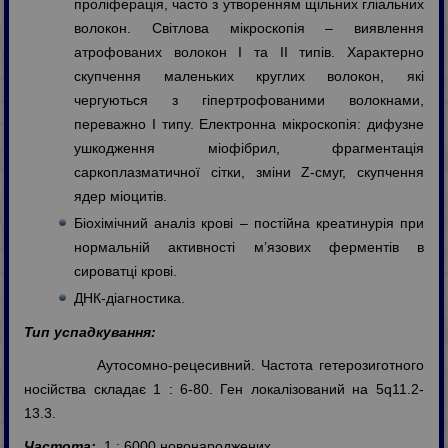
проліферація, часто з утворенням щільних гліальних
волокон. Світлова мікроскопія – виявлення
атрофованих волокон І та ІІ типів. Характерно
скупчення маленьких круглих волокон, які
чергуються з гіпертрофованими волокнами,
переважно І типу. Електронна мікроскопія: дифузне
ушкодження міофібрил, фрагментація
саркоплазматичної сітки, зміни Z-смуг, скупчення
ядер міоцитів.
Біохімічний аналіз крові – постійна креатинурія при
нормальній активності м’язових ферментів в
сироватці крові.
ДНК-діагностика.
Тип успадкування:
Аутосомно-рецесивний. Частота гетерозиготного
носійства складає 1 : 6-80. Ген локалізований на 5q11.2-
13.3.
Частота:
1 : 6000 новонароджених.