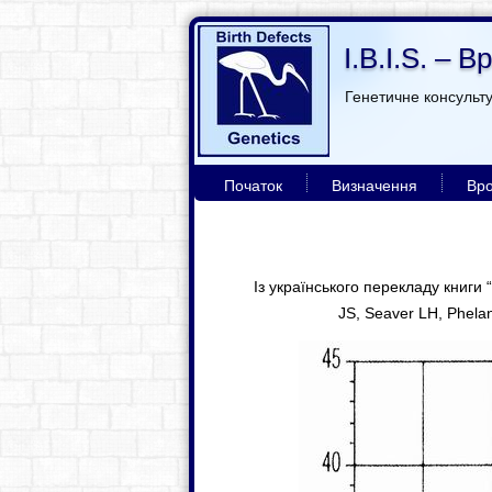
I.B.I.S. –
Генетичне консульт
Початок
Визначення
Вро
Із українського перекладу книги 
JS, Seaver LH, Phela