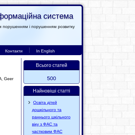
інформаційна система
им порушенням і порушенням розвитку
Контакти
In English
Всього статей
500
A, Geer
Найновіші статті
Освіта дітей
дошкільного та
раннього шкільного
віку з ФАС та
частковим ФАС