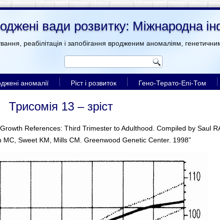
 Вроджені вади розвитку: Міжнародна 
ування, реабілітація і запобігання вродженим аномаліям, генетичн
джені аномалії
Ріст і розвиток
Гено-Терато-Епі-Том
Трисомія 13 – зріст
“Growth References: Third Trimester to Adulthood. Compiled by Saul R
n MC, Sweet KM, Mills CM. Greenwood Genetic Center. 1998”