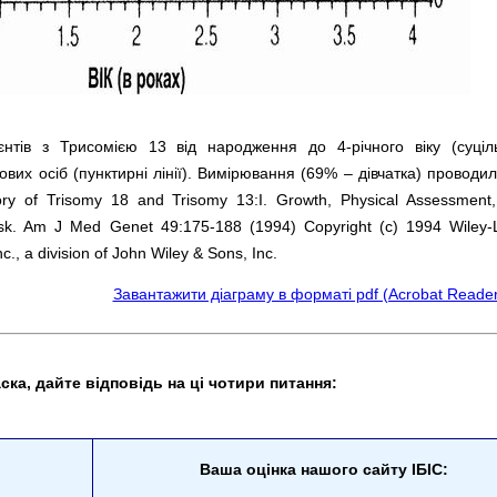
нтів з Трисомією 13 від народження до 4-річного віку (суцільн
вих осіб (пунктирні лінії). Вимірювання (69% – дівчатка) проводил
tory of Trisomy 18 and Trisomy 13:I. Growth, Physical Assessment
isk. Am J Med Genet 49:175-188 (1994) Copyright (c) 1994 Wiley-L
c., a division of John Wiley & Sons, Inc.
Завантажити діаграму в форматі pdf (Acrobat Reader
ска, дайте відповідь на ці чотири питання:
Ваша оцінка нашого сайту ІБІС: