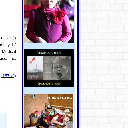
і лінії)
ись у 17
, Medical
iss, Inc.
, 157 кб)