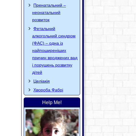
Пренатальний –
неонатальний
розвиток
Фетальний
алкогольний синдром
(ФАС) – одна із
найпоширеніших
причин вроджених вад
і порушень розвитку
дітей
Целіакія
Хвороба Фaбpi
Help Me!