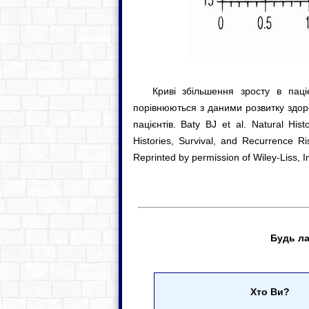
Криві збільшення зросту в паціє
порівнюються з даними розвитку здоро
пацієнтів. Baty BJ et al. Natural His
Histories, Survival, and Recurrence R
Reprinted by permission of Wiley-Liss, In
Будь ла
Хто Ви?