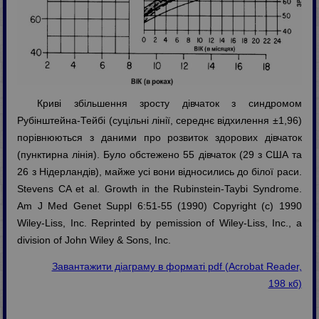
Криві збільшення зросту дівчаток з синдромом
Рубінштейна-Тейбі (суцільні лінії, середнє відхилення ±1,96)
порівнюються з даними про розвиток здорових дівчаток
(пунктирна лінія). Було обстежено 55 дівчаток (29 з США та
26 з Нідерландів), майже усі вони відносились до білої раси.
Stevens CA et al. Growth in the Rubinstein-Taybi Syndrome.
Am J Med Genet Suppl 6:51-55 (1990) Copyright (c) 1990
Wiley-Liss, Inc. Reprinted by pemission of Wiley-Liss, Inc., a
division of John Wiley & Sons, Inc.
Завантажити діаграму в форматі pdf (Acrobat Reader,
198 кб)