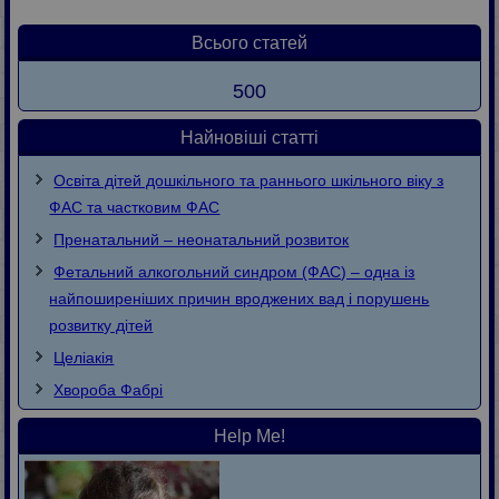
Всього статей
500
Найновіші статті
Освіта дітей дошкільного та раннього шкільного віку з
ФАС та частковим ФАС
Пренатальний – неонатальний розвиток
Фетальний алкогольний синдром (ФАС) – одна із
найпоширеніших причин вроджених вад і порушень
розвитку дітей
Целіакія
Хвороба Фaбpi
Help Me!