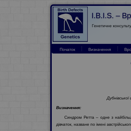
I.B.I.S. –
Генетичне консульт
Початок
Визначення
Вро
Дубнівської 
Визначення:
Синдром Ретта – одне з найбіль
дівчаток, назване по імені австрійсько