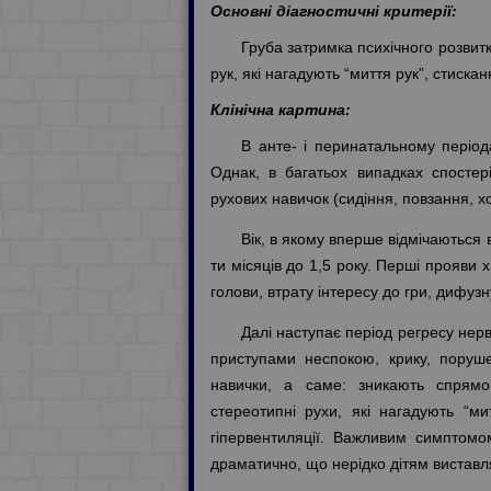
Основні діагностичні критерії:
Груба затримка психічного розвитк
рук, які нагадують “миття рук”, стиска
Клінічна картина:
В анте- і перинатальному періода
Однак, в багатьох випадках спостері
рухових навичок (сидіння, повзання, х
Вік, в якому вперше відмічаються ві
ти місяців до 1,5 року. Перші прояви
голови, втрату інтересу до гри, дифуз
Далі наступає період регресу нерв
приступами неспокою, крику, поруше
навички, а саме: зникають спрямов
стереотипні рухи, які нагадують “ми
гіпервентиляції. Важливим симптомо
драматично, що нерідко дітям виставл