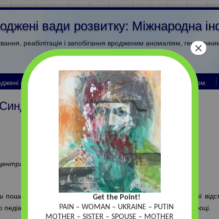
 Вроджені вади розвитку: Міжнародна 
ування, реабілітація і запобігання вродженим аномаліям, генетичн
×
джені аномалії
Ріст і розвиток
Гено-Терато-Епі-Том
Синдром Ретта у дітей
(Rett Syndrome)
І.А. Голінко
Лікар-невролог
центральної районної лікарні Рівненської області
ш поширених захворювань серед спадкових форм розумової відст
Get the Point!
PAIN – WOMAN – UKRAINE – PUTIN
го педіатра Андреаса Ретта, який вперше його описав у 1966 році.
MOTHER – SISTER – SPOUSE – MOTHER