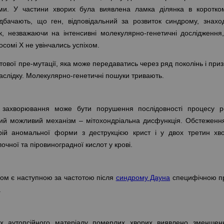
и. У частини хворих була виявлена ламка ділянка в коротко
бачають, що ген, відповідальний за розвиток синдрому, знахо
, незважаючи на інтенсивні молекулярно-генетичні дослідження
сомі Х не увінчались успіхом.
ової пре-мутації, яка може передаватись через ряд поколінь і приз
 наслідку. Молекулярно-генетичні пошуки тривають.
захворювання може бути порушення послідовності процесу ре
гий можливий механізм – мітохондріальна дисфункція. Обстеженн
рій аномальної форми з деструкцією крист і у двох третин хво
очної та піровиноградної кислот у крові.
ром є наступною за частотою після
синдрому Дауна
специфічною п
.
х аутопсійного матеріалу померлих хворих виявлено зменшен