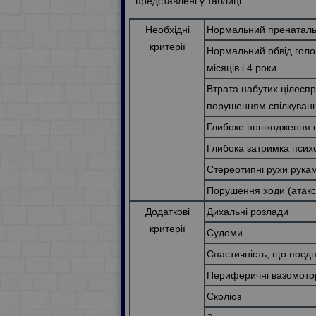
представлені у таблиці:
Необхідні
Нормальний пренаталь
критерії
Нормальний обвід голов
місяців і 4 роки
Втрата набутих цілеспрям
порушенням спілкуван
Глибоке пошкодження е
Глибока затримка псих
Стереотипні рухи рукам
Порушення ходи (атаксі
Додаткові
Дихальні розлади
критерії
Судоми
Спастичність, що поєдн
Периферичні вазомото
Сколіоз