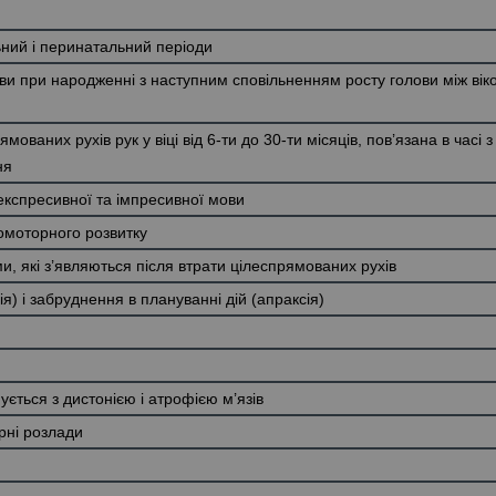
ний і перинатальний періоди
и при народженні з наступним сповільненням росту голови між вік
ованих рухів рук у віці від 6-ти до 30-ти місяців, пов’язана в часі з
ня
кспресивної та імпресивної мови
омоторного розвитку
и, які з’являються після втрати цілеспрямованих рухів
я) і забруднення в плануванні дій (апраксія)
ується з дистонією і атрофією м’язів
рні розлади