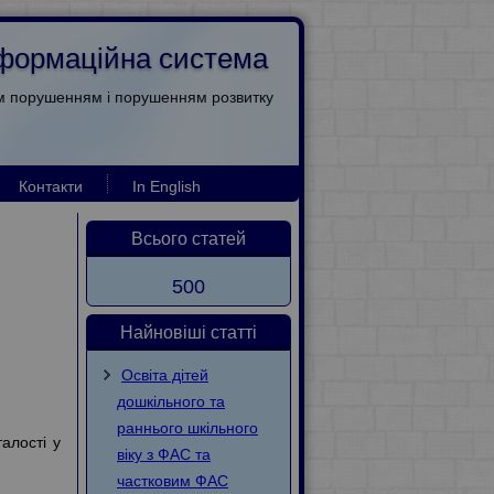
інформаційна система
им порушенням і порушенням розвитку
Контакти
In English
Всього статей
500
Найновіші статті
Освіта дітей
дошкільного та
раннього шкільного
алості у
віку з ФАС та
частковим ФАС