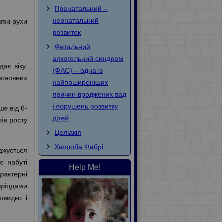
Пренатальний –
неонатальний
ипні рухи
розвиток
.
Фетальний
алкогольний синдром
ає віку.
(ФАС) – одна із
основних
найпоширеніших
причин вроджених вад
і порушень розвитку
ше від 6-
дітей
ів росту
Целіакія
Хвороба Фaбpi
оджується
є набуті
Help Me!
рактерні
еріодами
швидко і