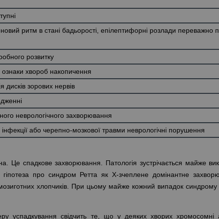
тупні
новий ритм в стані бадьорості, епілептифорні розлади переважно п
робного розвитку
і ознаки хвороб накопичення
я дисків зорових нервів
одженні
аного неврологічного захворювання
ї інфекції або черепно-мозкової травми неврологічні порушення
а. Це спадкове захворювання. Патологія зустрічається майже ви
а гіпотеза про синдром Ретта як Х-зчеплене домінантне захвор
мозиготних хлопчиків. При цьому майже кожний випадок синдрому
еру успадкування свідчить те, що у деяких хворих хромосомні 