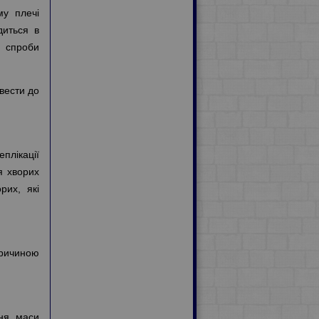
му плечі
диться в
, спроби
вести до
плікації
я хворих
рих, які
ричиною
ня маси