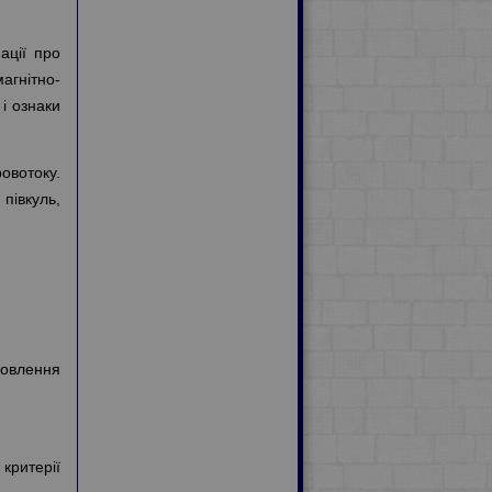
ації про
агнітно-
і ознаки
овотоку.
півкуль,
новлення
 критерії