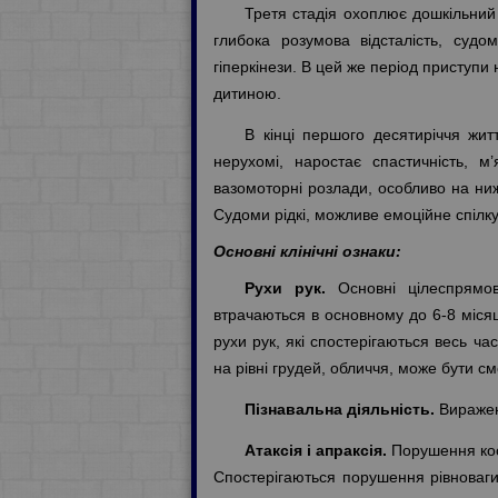
Третя стадія охоплює дошкільний 
глибока розумова відсталість, судом
гіперкінези. В цей же період приступ
дитиною.
В кінці першого десятиріччя жит
нерухомі, наростає спастичність, м’
вазомоторні розлади, особливо на нижн
Судоми рідкі, можливе емоційне спілку
Основні клінічні ознаки:
Рухи рук.
Основні цілеспрямов
втрачаються в основному до 6-8 місяці
рухи рук, які спостерігаються весь час
на рівні грудей, обличчя, може бути с
Пізнавальна діяльність.
Виражене
Атаксія і апраксія.
Порушення коор
Спостерігаються порушення рівноваги