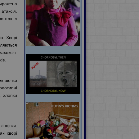
Виражена
атаксія,
онтакт з
в. Хворі
вляються
кахексія.
ів.
ляшечки
реотипні
я, хлопки
кінцівки.
кі хворі