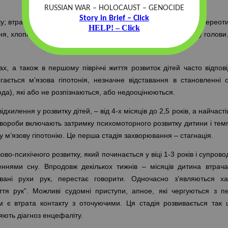
RUSSIAN WAR – HOLOCAUST – GENOCIDE
Story in Brief – Click
у; втрата мови; втрата набутих цілеспрямованих рухів рук; стереот
HELP! – Click
ння, хлопки; порушення ходи (атаксія); затримка темпів росту голови
х, а також в першому півріччі життя розвиток дітей часто відповід
гається м’язова гіпотонія, незначне відставання в становленні 
ода), які або не розпізнаються, або недооцінюються.
дхилення у розвитку дітей, – від 4-х місяців до 2,5 років, а найчасті
 хвороби включають затримку психомоторного розвитку дитини і темп
ну м’язову гіпотонію. Це перша стадія захворювання – стагнація.
ово-психічного розвитку, який починається у віці 1-3 років і супров
ннями сну. Впродовж декількох тижнів – місяців дитина втрача
ані рухи рук, перестає говорити. Одночасно з’являються ха
ття рук”. Можливі судомні приступи, апное, які чергуються з п
м є втрата контакту з оточуючими. Ця стадія розвивається так 
яють діагноз енцефаліту.