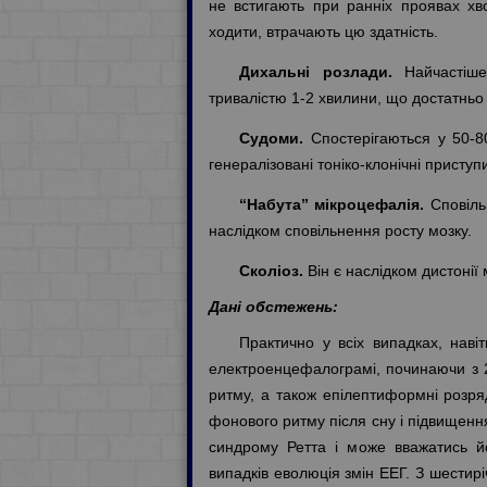
не встигають при ранніх проявах хво
ходити, втрачають цю здатність.
Дихальні розлади.
Найчастіше 
тривалістю 1-2 хвилини, що достатньо д
Судоми.
Спостерігаються у 50-80
генералізовані тоніко-клонічні приступ
“Набута” мікроцефалія.
Сповільн
наслідком сповільнення росту мозку.
Сколіоз.
Він є наслідком дистонії 
Дані обстежень:
Практично у всіх випадках, навіт
електроенцефалограмі, починаючи з 2
ритму, а також епілептиформні розряд
фонового ритму після сну і підвищення
синдрому Ретта і може вважатись йо
випадків еволюція змін ЕЕГ. З шестир