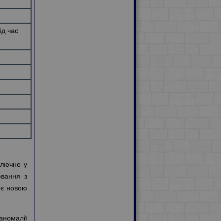
ід час
ключно у
ювання з
 є новою
аномалії