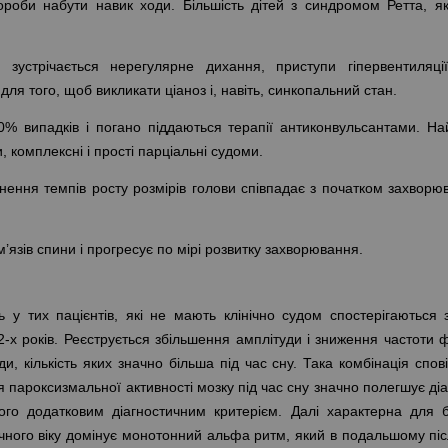
роби набути навик ходи. Більшість дітей з синдромом Ретта, як
зустрічається нерегулярне дихання, приступи гіпервентиляці
ля того, щоб викликати ціаноз і, навіть, синкопальний стан.
% випадків і погано піддаються терапії антиконвульсантами. На
и, комплексні і прості парціальні судоми.
ення темпів росту розмірів голови співпадає з початком захворюв
м’язів спини і прогресує по мірі розвитку захворювання.
ь у тих пацієнтів, які не мають клінічно судом спостерігаються 
-х років. Реєструється збільшення амплітуди і зниження частоти 
и, кількість яких значно більша під час сну. Така комбінація спов
 пароксизмальної активності мозку під час сну значно полегшує діа
го додатковим діагностичним критерієм. Далі характерна для б
ічного віку домінує монотонний альфа ритм, який в подальшому піс