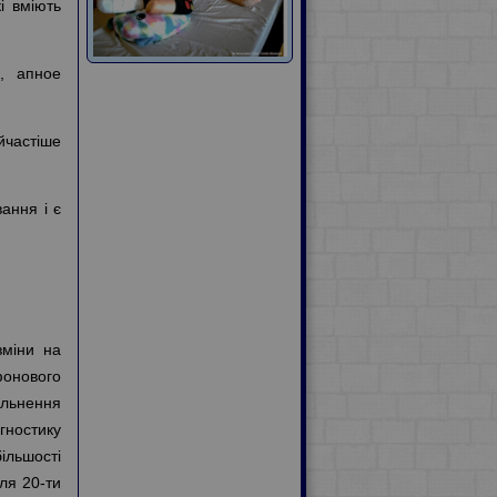
і вміють
ї, апное
йчастіше
ання і є
зміни на
фонового
ільнення
гностику
ільшості
ля 20-ти