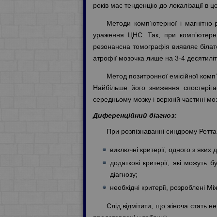
років має тенденцію до локалізації в ц
Методи комп’ютерної і магнітно-
ураження ЦНС. Так, при комп’ютерній
резонансна томографія виявляє білате
атрофії мозочка лише на 3-4 десятиліт
Метод позитронної емісійної комп
Найбільше його зниження спостерігає
середньому мозку і верхній частині моз
Диференційний діагноз:
При розпізнаванні синдрому Ретта 
виключні критерії, одного з яких
додаткові критерії, які можуть 
діагнозу;
необхідні критерії, розроблені М
Слід відмітити, що жіноча стать не