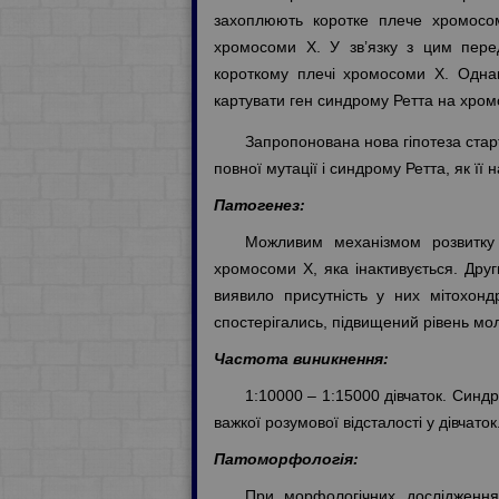
захоплюють коротке плече хромосом
хромосоми Х. У зв’язку з цим перед
короткому плечі хромосоми Х. Однак
картувати ген синдрому Ретта на хромо
Запропонована нова гіпотеза старт
повної мутації і синдрому Ретта, як її
Патогенез:
Можливим механізмом розвитку 
хромосоми Х, яка інактивується. Дру
виявило присутність у них мітохонд
спостерігались, підвищений рівень мол
Частота виникнення:
1:10000 – 1:15000 дівчаток. Синд
важкої розумової відсталості у дівчаток
Патоморфологія:
При морфологічних дослідження