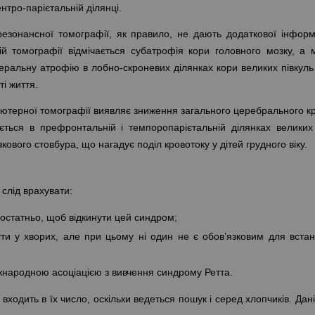
ентро-парієтальній ділянці.
резонансної томографії, як правило, не дають додаткової інформ
 томографії відмічається субатрофія кори головного мозку, а м
ральну атрофію в лобно-скроневих ділянках кори великих півкуль 
ті життя.
’ютерної томографії виявляє зниження загального церебрального кр
ться в префронтальній і темпоропарієтальній ділянках великих 
кового стовбура, що нагадує поділ кровотоку у дітей грудного віку.
слід врахувати:
 достатньо, щоб відкинути цей синдром;
бути у хворих, але при цьому ні один не є обов’язковим для вста
іжнародною асоціацією з вивчення синдрому Ретта.
 входить в їх число, оскільки ведеться пошук і серед хлопчиків. Дані