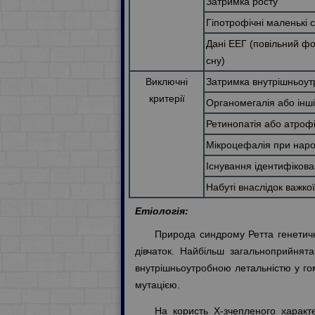
Затримка росту
Гіпотрофічні маленькі с
Дані ЕЕГ (повільний фо
сну)
Виключні
Затримка внутрішньоут
критерії
Органомегалія або інш
Ретинопатія або атрофі
Мікроцефалія при нар
Існування ідентифіков
Набуті внаслідок важко
Етіологія:
Природа синдрому Ретта генетичн
дівчаток. Найбільш загальноприйнят
внутрішньоутробною летальністю у го
мутацією.
На користь Х-зчепленого характ