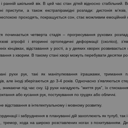
і ранній шкільний вік. В цей час стан дітей відносно стабільний. 
ні приступи, а також екстрапірамідні розлади: дистонія м’язів, 
и неспокою проходять, покращується сон, стає можливим емоційний к
тя починається четверта стадія – прогресування рухових розладі
язові атрофії і вторинні ортопедичні деформації (сколіоз), з’я
іх кінцівках, відставання у рості, а у деяких хворих розвивається 
вання з хворим. В такому стані хворі можуть перебувати десятки рок
ані рухи рук, такі як маніпулювання іграшками, тримання п
в, але іноді зберігаються до 3-4 років. Одночасно з’являються сте
, зникаючи під час сну. Ці рухи нагадують “миття рук”, їх стисканн
моктання або кусання рук, постукування по грудях або обличчі.
 відставання в інтелектуальному і мовному розвитку.
динації і забруднення в плануванні дій захоплюють як тулуб, так і 
, тремор, хода на широко розставлених ногах з похитуванням. Дея