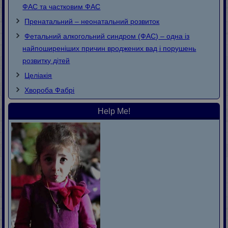
ФАС та частковим ФАС
Пренатальний – неонатальний розвиток
Фетальний алкогольний синдром (ФАС) – одна із
найпоширеніших причин вроджених вад і порушень
розвитку дітей
Целіакія
Хвороба Фaбpi
Help Me!