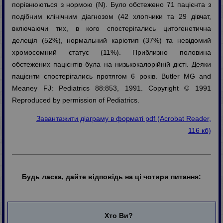
порівнюються з нормою (N). Було обстежено 71 пацієнта з
подібним клінічним діагнозом (42 хлопчики та 29 дівчат,
включаючи тих, в кого спостерігались цитогенетична
делеція (52%), нормальний каріотип (37%) та невідомий
хромосомний статус (11%). Приблизно половина
обстежених пацієнтів була на низькокалорійній дієті. Деяки
пацієнти спостерігались протягом 6 років. Butler MG and
Meaney FJ: Pediatrics 88:853, 1991. Copyright © 1991
Reproduced by permission of Pediatrics.
Завантажити діаграму в форматі pdf (Acrobat Reader,
116 кб)
Будь ласка, дайте відповідь на ці чотири питання:
Хто Ви?