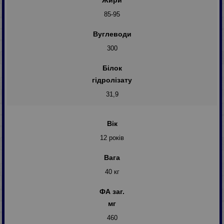
Жири
85-95
Вуглеводи
300
Білок
гідролізату
31,9
Вік
12 років
Вага
40 кг
ФА заг.
мг
460