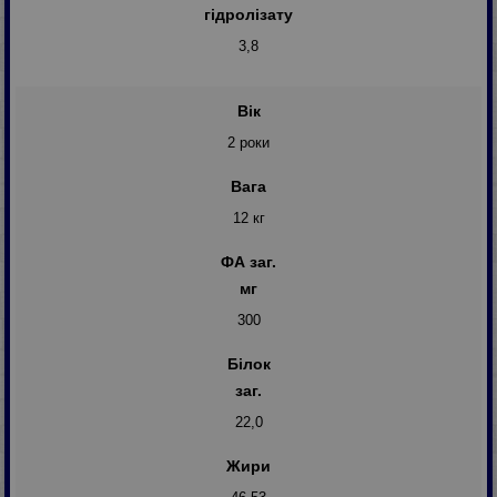
гідролізату
3,8
Вік
2 роки
Вага
12 кг
ФА заг.
мг
300
Білок
заг.
22,0
Жири