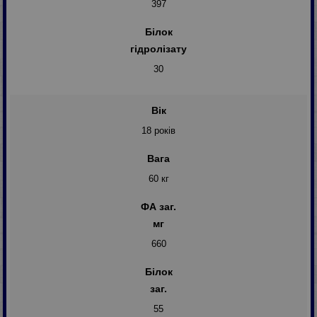
397
Білок
гідролізату
30
Вік
18 років
Вага
60 кг
ФА заг.
мг
660
Білок
заг.
55