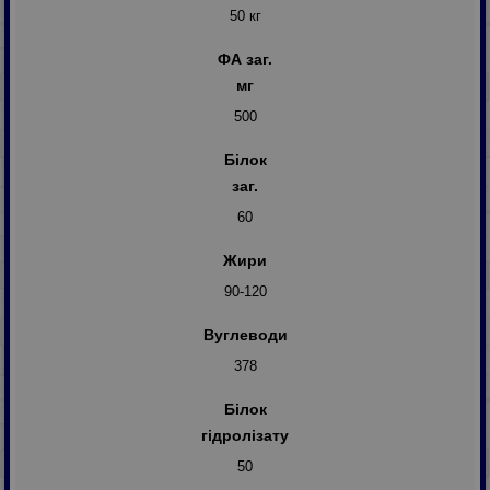
50 кг
ФА заг.
мг
500
Білок
заг.
60
Жири
90-120
Вуглеводи
378
Білок
гідролізату
50