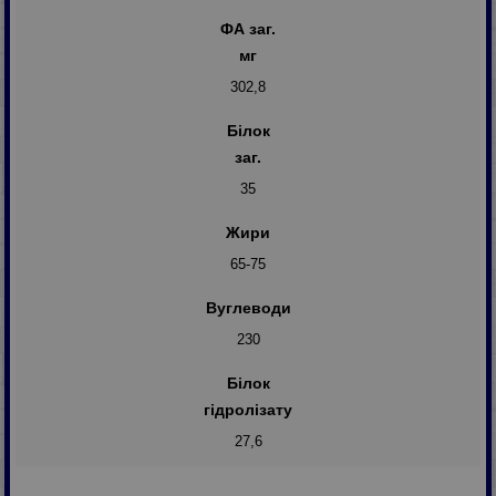
ФА заг.
мг
302,8
Білок
заг.
35
Жири
65-75
Вуглеводи
230
Білок
гідролізату
27,6