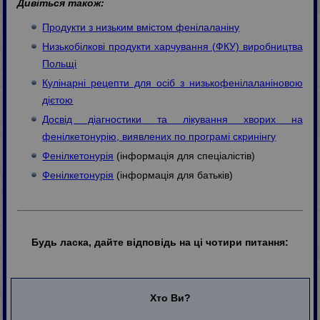
Дивіться також:
Продукти з низьким вмістом фенілаланіну
Низькобілкові продукти харчування (ФКУ) виробництва
Польщі
Кулінарні рецепти для осіб з низькофенілаланіновою
дієтою
Досвід діагностики та лікування хворих на
фенілкетонурію, виявлених по програмі скринінгу
Фенілкетонурія
(інформація для спеціалістів)
Фенілкетонурія
(інформація для батьків)
Будь ласка, дайте відповідь на ці чотири питання:
Хто Ви?