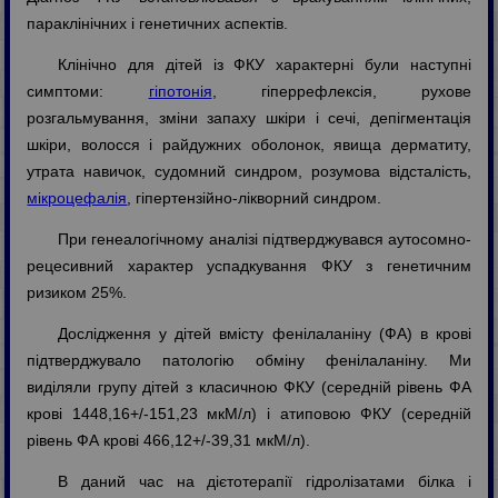
параклінічних і генетичних аспектів.
Клінічно для дітей із ФКУ характерні були наступні
симптоми:
гіпотонія
, гіперрефлексія, рухове
розгальмування, зміни запаху шкіри і сечі, депігментація
шкіри, волосся і райдужних оболонок, явища дерматиту,
утрата навичок, судомний синдром, розумова відсталість,
мікроцефалія
, гіпертензійно-лікворний синдром.
При генеалогічному аналізі підтверджувався аутосомно-
рецесивний характер успадкування ФКУ з генетичним
ризиком 25%.
Дослідження у дітей вмісту фенілаланіну (ФА) в крові
підтверджувало патологію обміну фенілаланіну. Ми
виділяли групу дітей з класичною ФКУ (середній рівень ФА
крові 1448,16+/-151,23 мкМ/л) і атиповою ФКУ (середній
рівень ФА крові 466,12+/-39,31 мкМ/л).
В даний час на дієтотерапії гідролізатами білка і