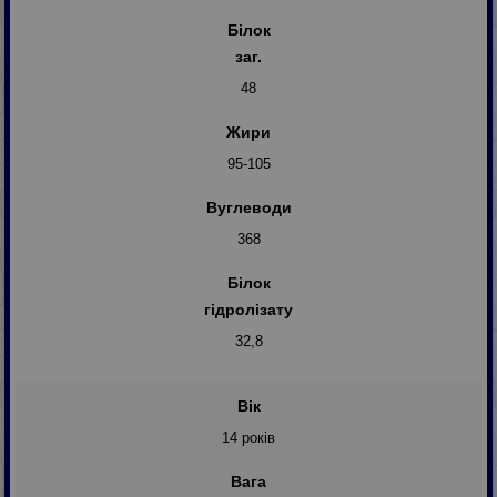
Білок
заг.
48
Жири
95-105
Вуглеводи
368
Білок
гідролізату
32,8
Вік
14 років
Вага