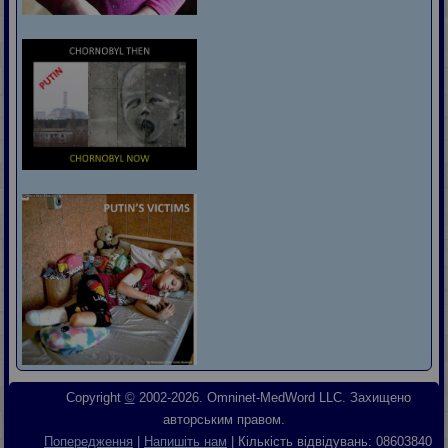
Copyright
©
2002-2026. Omninet-MedWord LLC. Захищено
авторським правом.
Попередження
|
Напишіть нам
| Кількість відвідувань:
08603840