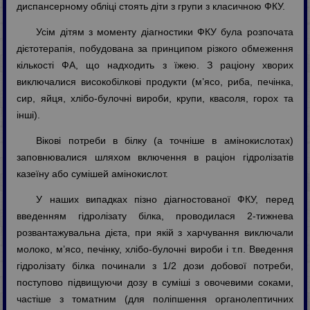
диспансерному обліці стоять діти з групи з класичною ФКУ.
Усім дітям з моменту діагностики ФКУ була розпочата
дієтотерапія, побудована за принципом різкого обмеження
кількості ФА, що надходить з їжею. З раціону хворих
виключалися високобілкові продукти (м’ясо, риба, печінка,
сир, яйця, хлібо-булочні вироби, крупи, квасоля, горох та
інші).
Вікові потреби в білку (а точніше в амінокислотах)
заповнювалися шляхом включення в раціон гідролізатів
казеїну або сумішей амінокислот.
У наших випадках пізно діагностованої ФКУ, перед
введенням гідролізату білка, проводилася 2-тижнева
розвантажувальна дієта, при якій з харчування виключали
молоко, м’ясо, печінку, хлібо-булочні вироби і т.п. Введення
гідролізату білка починали з 1/2 дози добової потреби,
поступово підвищуючи дозу в суміші з овочевими соками,
частіше з томатним (для поліпшення органолептичних