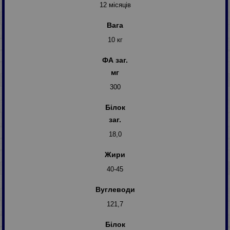
12 місяців
Вага
10 кг
ФА заг.
мг
300
Білок
заг.
18,0
Жири
40-45
Вуглеводи
121,7
Білок