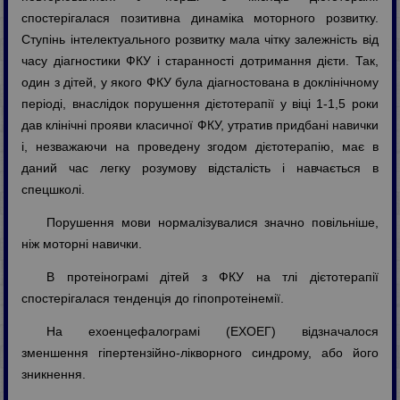
спостерігалася позитивна динаміка моторного розвитку.
Ступінь інтелектуального розвитку мала чітку залежність від
часу діагностики ФКУ і старанності дотримання дієти. Так,
один з дітей, у якого ФКУ була діагностована в доклінічному
періоді, внаслідок порушення дієтотерапії у віці 1-1,5 роки
дав клінічні прояви класичної ФКУ, утратив придбані навички
і, незважаючи на проведену згодом дієтотерапію, має в
даний час легку розумову відсталість і навчається в
спецшколі.
Порушення мови нормалізувалися значно повільніше,
ніж моторні навички.
В протеінограмі дітей з ФКУ на тлі дієтотерапії
спостерігалася тенденція до гіпопротеінемії.
На ехоенцефалограмі (ЕХОЕГ) відзначалося
зменшення гіпертензійно-лікворного синдрому, або його
зникнення.