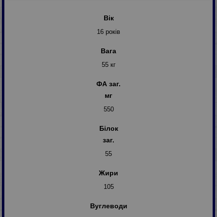
Вік
16 років
Вага
55 кг
ФА заг.
мг
550
Білок
заг.
55
Жири
105
Вуглеводи