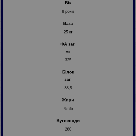
Вік
8 років
Вага
25 кг
ФА заг.
мг
325
Білок
заг.
38,5
Жири
75-85
Вуглеводи
280