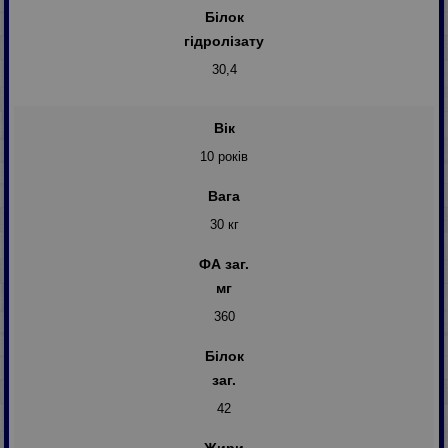
Білок
гідролізату
30,4
Вік
10 років
Вага
30 кг
ФА заг.
мг
360
Білок
заг.
42