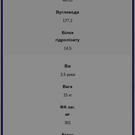
46-53
Вуглеводи
177,2
Білок
гідролізату
14,5
Вік
3,5 роки
Вага
15 кг
ФА заг.
мг
301
Білок