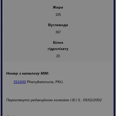
Жири
105
Вуглеводи
397
Білок
гідролізату
20
Номер з каталогу МІМ:
261600
Phenylketonuria; PKU.
Переглянуто редакційною колегією I.B.I.S.: 05/02/2002