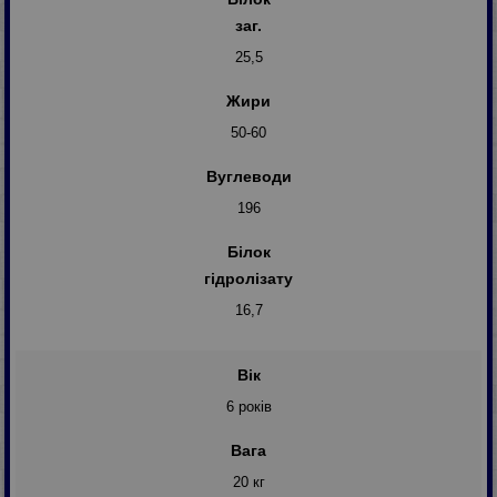
заг.
25,5
Жири
50-60
Вуглеводи
196
Білок
гідролізату
16,7
Вік
6 років
Вага
20 кг