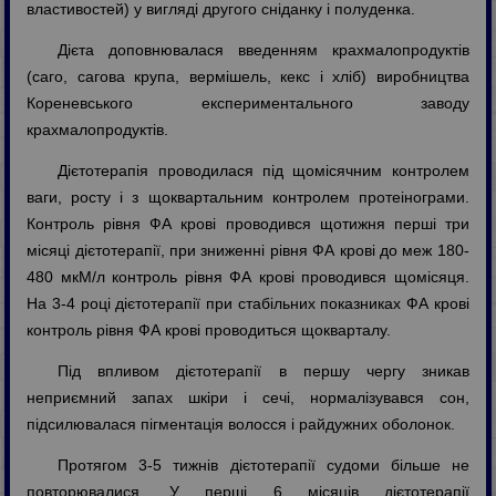
властивостей) у вигляді другого сніданку і полуденка.
Дієта доповнювалася введенням крахмалопродуктів
(саго, сагова крупа, вермішель, кекс і хліб) виробництва
Кореневського експериментального заводу
крахмалопродуктів.
Дієтотерапія проводилася під щомісячним контролем
ваги, росту і з щоквартальним контролем протеінограми.
Контроль рівня ФА крові проводився щотижня перші три
місяці дієтотерапії, при зниженні рівня ФА крові до меж 180-
480 мкМ/л контроль рівня ФА крові проводився щомісяця.
На 3-4 році дієтотерапії при стабільних показниках ФА крові
контроль рівня ФА крові проводиться щокварталу.
Під впливом дієтотерапії в першу чергу зникав
неприємний запах шкіри і сечі, нормалізувався сон,
підсилювалася пігментація волосся і райдужних оболонок.
Протягом 3-5 тижнів дієтотерапії судоми більше не
повторювалися. У перші 6 місяців дієтотерапії