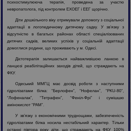
психостимулююча терапія, проведена за участю
невропатолога, під контролем ЕХОЕГ і ЕЕГ щорічно.
Діти дошкільного віку отримували допомогу з соціальної
адаптації в логопедичному дитячому садку. У зв’язку з
відсутністю в багатьох районах області спеціалізованих
дитячих садків, великих успіхів у соціальній адаптації
домоглися родини, що проживають у м. Одесі.
Дієтотерапія залишається найважливішою ланкою в
ланцюзі реабілітаційних заходів дітей, що страждають на
ФКУ.
Одеський ММГЦ має досвід роботи з наступними
гідролізатами білка: “Берлофен”, “Нофелан”, “PKU-80”,
“Лофеналак”, “Тетрафен”, “Феніл-Фрі” і сумішшю
амінокислот “РАМ”.
У зв’язку з економічними труднощами, забезпеченість
гідролізатами білка носила нестабільний характер. Тільки
останні півтора року діти, що страждають на ФКУ 100%