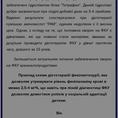
забезпечені гідролізатом білка “Тетрафен”. Даний гідролізат
добре засвоюється при поділі добової дози на 3-4 прийоми.
Відмінні результати спостерігалися при дієтотерапії
сумішшю амінокислот “РАМ”, єдиним недоліком є її висока
ціна. Однак, з огляду на те, що половина хворих на ФКУ є
дівчатками, які ще повинні стати матерями, вважаю за
доцільне проводити дієтотерапію ФКУ у дівчат протягом
часу, довшого за 15 років.
Залишається актуальним питання забезпечення хворих
на ФКУ крахмалопродуктами.
Приклад схеми дієтотерапії фенілкетонурії, яка
дозволяє утримувати рівень фенілаланіну крові в
межах 2,5-4 мг%, що навіть при пізній діагностиці ФКУ
дозволяє домогтися успіхів у соціальній адаптації
дитини.
Вік