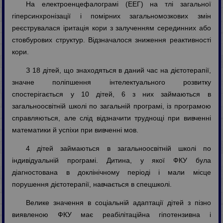
На електроенцефалограмі (ЕЕГ) на тлі загальної
гіперсинхронізації і помірних загальномозкових змін
реєструвалася іритація кори з залученням серединних або
стовбурових структур. Відзначалося зниження реактивності
кори.
З 18 дітей, що знаходяться в даний час на дієтотерапії,
значне поліпшення інтелектуального розвитку
спостерігається у 10 дітей, 6 з них займаються в
загальноосвітній школі по загальній програмі, із програмою
справляються, але слід відзначити труднощі при вивченні
математики й успіхи при вивченні мов.
4 дітей займаються в загальноосвітній школі по
індивідуальній програмі. Дитина, у якої ФКУ була
діагностована в доклінічному періоді і мали місце
порушення дієтотерапії, навчається в спецшколі.
Велике значення в соціальній адаптації дітей з пізно
виявленою ФКУ має реабілітаційна гіпотензивна і