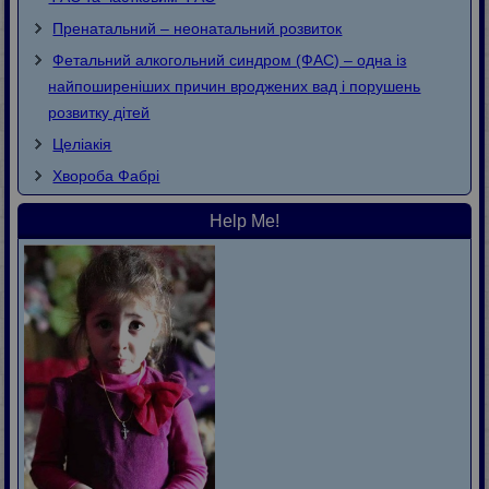
Пренатальний – неонатальний розвиток
Фетальний алкогольний синдром (ФАС) – одна із
найпоширеніших причин вроджених вад і порушень
розвитку дітей
Целіакія
Хвороба Фaбpi
Help Me!