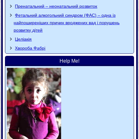
Пренатальний – неонатальний розвиток
Фетальний алкогольний синдром (ФАС) – одна із
найпоширеніших причин вроджених вад і порушень
розвитку дітей
Целіакія
Хвороба Фaбpi
Help Me!