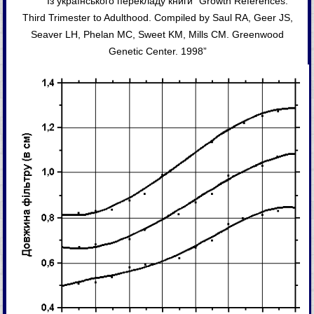
Із українського перекладу книги “Growth References:
Third Trimester to Adulthood. Compiled by Saul RA, Geer JS,
Seaver LH, Phelan MC, Sweet KM, Mills CM. Greenwood
Genetic Center. 1998”