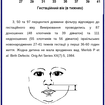
3, 50 та 97 перцентилі довжини фільтру відповідно до
гестаційного віку. Вимірювання проводились у 87
доношених (48 хлопчиків та 39 дівчаток) та 111
недоношених (55 хлопчиків та 56 дівчаток) ізраїльських
новонароджених 27-41 тижнів гестації у перші 36-60 годин
життя. Жодна дитина не мала вроджених вад. Merlob P et
al: Birth Defects: Orig Art Series XX(7):5, 1984.