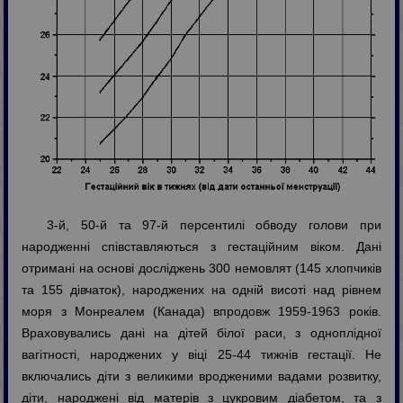
3-й, 50-й та 97-й персентилі обводу голови при
народженні співставляються з гестаційним віком. Дані
отримані на основі досліджень 300 немовлят (145 хлопчиків
та 155 дівчаток), народжених на одній висоті над рівнем
моря з Монреалем (Канада) впродовж 1959-1963 років.
Враховувались дані на дітей білої раси, з одноплідної
вагітності, народжених у віці 25-44 тижнів гестації. Не
включались діти з великими вродженими вадами розвитку,
діти, народжені від матерів з цукровим діабетом, та з