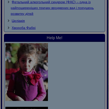
Фетальний алкогольний синдром (ФАС) – одна із
найпоширеніших причин вроджених вад і порушень
розвитку дітей
Целіакія
Хвороба Фaбpi
Help Me!