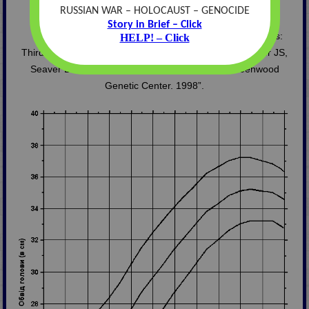
(на рівні моря)
RUSSIAN WAR – HOLOCAUST – GENOCIDE
Story in Brief – Click
Із українського перекладу книги “Growth References:
HELP! – Click
Third Trimester to Adulthood. Compiled by Saul RA, Geer JS,
Seaver LH, Phelan MC, Sweet KM, Mills CM. Greenwood
Genetic Center. 1998”.