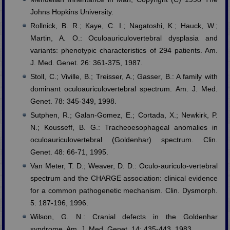
Johns Hopkins University.
Rollnick, B. R.; Kaye, C. I.; Nagatoshi, K.; Hauck, W.;
Martin, A. O.: Oculoauriculovertebral dysplasia and
variants: phenotypic characteristics of 294 patients. Am.
J. Med. Genet. 26: 361-375, 1987.
Stoll, C.; Viville, B.; Treisser, A.; Gasser, B.: A family with
dominant oculoauriculovertebral spectrum. Am. J. Med.
Genet. 78: 345-349, 1998.
Sutphen, R.; Galan-Gomez, E.; Cortada, X.; Newkirk, P.
N.; Kousseff, B. G.: Tracheoesophageal anomalies in
oculoauriculovertebral (Goldenhar) spectrum. Clin.
Genet. 48: 66-71, 1995.
Van Meter, T. D.; Weaver, D. D.: Oculo-auriculo-vertebral
spectrum and the CHARGE association: clinical evidence
for a common pathogenetic mechanism. Clin. Dysmorph.
5: 187-196, 1996.
Wilson, G. N.: Cranial defects in the Goldenhar
syndrome. Am. J. Med. Genet. 14: 435-443, 1983.