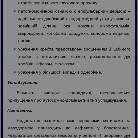
атрезія зовнішнього слухового проходу;
патогномонічною ознакою є епібульбарний дермоїд –
здебільшого двобічний ліподермоїдний утвір у нижньо-
зовнішній ділянці ока; можливі мікрофтальмія,
мікрокорнеа, колобома райдужки, колобома верхньої
повіки;
ураження хребта представлені зрощенням 1 шийного
хребця з потиличною кісткою, розщепленням дуг
хребців, кіфозом, сколіозом;
ураження у більшості випадків однобічне.
Успадкування:
Більшість випадків спорадичні, висловлюється
припущення про аутосомно-домінантий тип успадкування.
Патогенез:
Недостатня взаємодія між нервовими клітинами та
мезодермою призводить до дефектів у бластогенезі.
Результатом фетальних геморагій у регіоні І-ІІ зябрових дуг