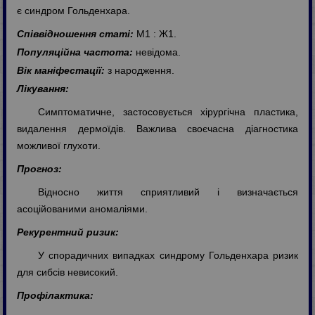
є синдром Гольденхара.
Співвідношення статі:
М1 : Ж1.
Популяційна частота:
невідома.
Вік маніфестації:
з народження.
Лікування:
Симптоматичне, застосовується хірургічна пластика,
видалення дермоїдів. Важлива своєчасна діагностика
можливої глухоти.
Прогноз:
Відносно життя сприятливий і визначається
асоційованими аномаліями.
Рекурентний ризик:
У спорадичних випадках синдрому Гольденхара ризик
для сибсів невисокий.
Профілактика: