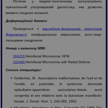
Полягає у медико-генетичному консультуванні,
пренатальній ультразвуковій діагностиці, яка дозволяє
виявити поєднані аномалії.
Диференційний діагноз:
Проводиться з
мандибуло-фаціальним дизостозом
Франческетті
, геміфаціальною мікросомією, рото-лице-
пальцевим синдромом.
Номер з каталогу МІМ:
164210
Hemifacial Microsomia; HFM
141400
Hemifacial Microsomia with Radial Defects
Список літератури:
Goldenhar, M.: Associations malformatives de l’oeil et de
l’oreille: en particulier, le syndrome: dermoide
epibulbaire-appendices auriculaires–fistula auris
congenita et ses relations avec la dysostose mandibulo-
faciale. J. Genet. Hum. 1: 243-282, 1952.
Mendelian Inheritance in Man, Copyright (C) 1998 The