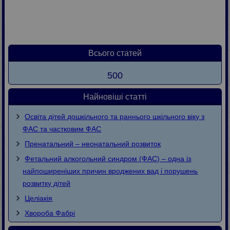
Всього статей
500
Найновіші статті
Освіта дітей дошкільного та раннього шкільного віку з
ФАС та частковим ФАС
Пренатальний – неонатальний розвиток
Фетальний алкогольний синдром (ФАС) – одна із
найпоширеніших причин вроджених вад і порушень
розвитку дітей
Целіакія
Хвороба Фaбpi