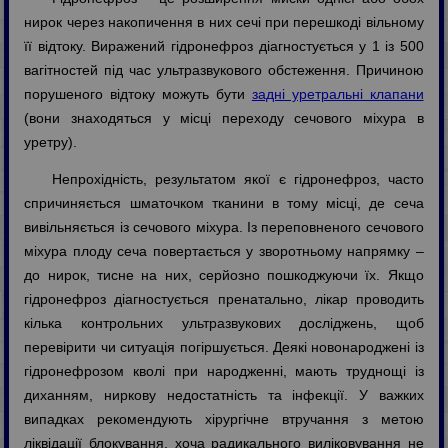
нирок через накопичення в них сечі при перешкоді вільному
її відтоку. Виражений гідронефроз діагностується у 1 із 500
вагітностей під час ультразвукового обстеження. Причиною
порушеного відтоку можуть бути
задні уретральні клапани
(вони знаходяться у місці переходу сечового міхура в
уретру).
Непрохідність, результатом якої є гідронефроз, часто
спричиняється шматочком тканини в тому місці, де сеча
вивільняється із сечового міхура. Із переповненого сечового
міхура плоду сеча повертається у зворотньому напрямку –
до нирок, тисне на них, серйозно пошкоджуючи їх. Якщо
гідронефроз діагностується пренатально, лікар проводить
кілька контрольних ультразвукових досліджень, щоб
перевірити чи ситуація погіршується. Деякі новонароджені із
гідронефрозом кволі при народженні, мають труднощі із
диханням, ниркову недостатність та інфекції. У важких
випадках рекомендують хірургічне втручання з метою
ліквідації блокування, хоча радикального виліковування не