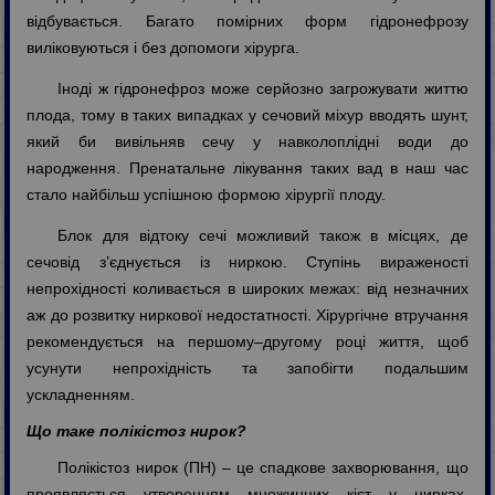
відбувається. Багато помірних форм гідронефрозу
виліковуються і без допомоги хірурга.
Іноді ж гідронефроз може серйозно загрожувати життю
плода, тому в таких випадках у сечовий міхур вводять шунт,
який би вивільняв сечу у навколоплідні води до
народження. Пренатальне лікування таких вад в наш час
стало найбільш успішною формою хірургії плоду.
Блок для відтоку сечі можливий також в місцях, де
сечовід з’єднується із ниркою. Ступінь вираженості
непрохідності коливається в широких межах: від незначних
аж до розвитку ниркової недостатності. Хірургічне втручання
рекомендується на першому–другому році життя, щоб
усунути непрохідність та запобігти подальшим
ускладненням.
Що таке полікістоз нирок?
Полікістоз нирок (ПН) – це спадкове захворювання, що
проявляється утворенням множинних кіст у нирках,