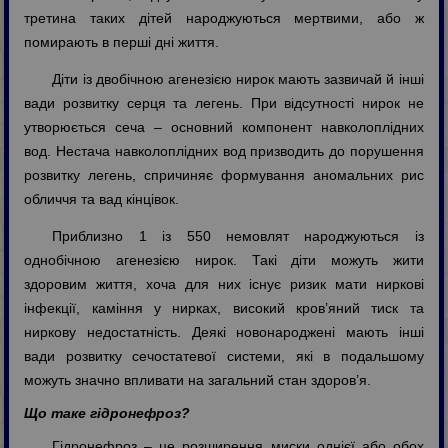
третина таких дітей народжуються мертвими, або ж
помирають в перші дні життя.
Діти із двобічною агенезією нирок мають зазвичай й інші
вади розвитку серця та легень. При відсутності нирок не
утворюється сеча – основний компонент навколоплідних
вод. Нестача навколоплідних вод призводить до порушення
розвитку легень, спричиняє формування аномальних рис
обличчя та вад кінцівок.
Приблизно 1 із 550 немовлят народжуються із
однобічною агенезією нирок. Такі діти можуть жити
здоровим життя, хоча для них існує ризик мати ниркові
інфекції, каміння у нирках, високий кров’яний тиск та
ниркову недостатність. Деякі новонароджені мають інші
вади розвитку сечостатевої системи, які в подальшому
можуть значно впливати на загальний стан здоров’я.
Що таке гідронефроз?
Гідронефроз – це розширення миски однієї або обох