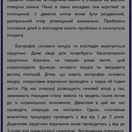
поверхні пеніса. Пеніс в таких випадках теж короткий та
сплощений. У дівчаток клітор може бути роздвоєний,
уретральний отвір розміщений аномально. Приблизно
половина дітей із епіспадією мають проблеми із сечопуском
(енурез).
Екстрофія сечового міхура та епіспадія коригуються
хірургічно. Деякі хворі діти потребують багатоетапних
хірургічних втручань на перших роках життя, щоб
нормалізувати функцію сечового міхура та виправити
вигляд геніталій. Дітям, що мають екстрофію сечового
міхура, оперативне втручання проводять у перші 48 годин
життя. Під час операції розміщують сечовий міхур у таз,
закривають передню стінку живота та зводять тазові кістки
до їх нормального положення. Дівчаткам в цей же час
проводять операцію на геніталіях. Однак, хлопчикам
аналогічну процедуру проводять у віці від 1 до 2 років.
Додаткове хірургічне втручання може проводитись у віці до
3 років для нормалізації сечопуску. Дослідження показують,