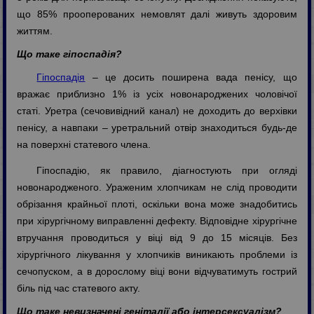
що 85% прооперованих немовлят далі живуть здоровим
життям.
Що таке гіпоспадія?
Гіпоспадія
– це досить поширена вада пенісу, що
вражає приблизно 1% із усіх новонароджених чоловічої
статі. Уретра (сечовивідний канал) не доходить до верхівки
пенісу, а навпаки – уретральний отвір знаходиться будь-де
на поверхні статевого члена.
Гіпоспадію, як правило, діагностують при огляді
новонародженого. Ураженим хлопчикам не слід проводити
обрізання крайньої плоті, оскільки вона може знадобитись
при хірургічному виправленні дефекту. Відповідне хірургічне
втручання проводиться у віці від 9 до 15 місяців. Без
хірургічного лікування у хлопчиків виникають проблеми із
сечопуском, а в дорослому віці вони відчуватимуть гострий
біль під час статевого акту.
Що таке невизначені геніталії або інтерсексуалізм?