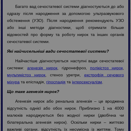
Багато вад сечостатевої системи діагностуються до або
одразу після народження за допомогою ультразвукового
обстеження (УЗО). Після народження рекомендують УЗО
або інші методи діагностики, щоб отримати більше
відомостей про форму та роботу нирок та інших органів
сечостатевої системи.
Які найчисельніші вади сечостатевої системи?
Найчастіше діагностуються наступні вади сечостатевої
системи:
агенезія нирок
, гідронефроз,
полікістоз нирок
,
мультикістоз нирок
, стеноз уретри,
екстрофія сечового
міхура
та епіспадія,
гіпоспадія
та
інтерсексуалізм
.
Що таке агенезія нирок?
Агенезія нирок або ренальна агенезія – це вроджена
відсутність однієї або обох нирок. Приблизно 1 на 4000
малюків народжуються без жодної нирки (двобічна чи
білатеральна агенезія нирок). Оскільки нирки – життєво
важливі органи, відсутність їх несумісна із життям. Тому