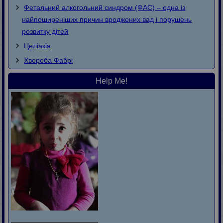
Фетальний алкогольний синдром (ФАС) – одна із
найпоширеніших причин вроджених вад і порушень
розвитку дітей
Целіакія
Хвороба Фaбpi
Help Me!