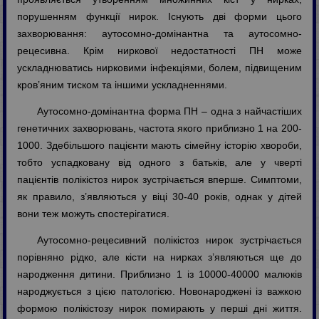
порушенням функції нирок. Існують дві форми цього
захворювання: аутосомно-домінантна та аутосомно-
рецесивна. Крім ниркової недостатності ПН може
ускладнюватись нирковими інфекціями, болем, підвищеним
кров’яним тиском та іншими ускладненнями.
Аутосомно-домінантна форма ПН – одна з найчастіших
генетичних захворювань, частота якого приблизно 1 на 200-
1000. Здебільшого пацієнти мають сімейну історію хвороби,
тобто успадковану від одного з батьків, але у чверті
пацієнтів полікістоз нирок зустрічається вперше. Симптоми,
як правило, з’являються у віці 30-40 років, однак у дітей
вони теж можуть спостерігатися.
Аутосомно-рецесивний полікістоз нирок зустрічається
порівняно рідко, але кісти на нирках з’являються ще до
народження дитини. Приблизно 1 із 10000-40000 малюків
народжується з цією патологією. Новонароджені із важкою
формою полікістозу нирок помирають у перші дні життя.