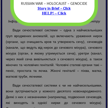
RUSSIAN WAR – HOLOCAUST – GENOCIDE
Інформація для батьків
Story in Brief – Click
HELP! – Click
Н.С. Шкапій
Інформаційний спеціаліст Хмельницького ОМНІ-центру
Вади сечостатевої системи – одна з найчисельніших
груп вроджених аномалій, що включають: ураження нирок
(органи, що очищають кров та утворюють сечу), сечоводів
(канали, що ведуть від нирок до сечового міхура), сечового
міхура (орган, в якому утримується сеча), уретри (канал,
через який сеча вивільняється з сечового міхура), а також
жіночих та чоловічих геніталій. Чоловічі статеві органи такі –
пеніс, простата та яєчка. Жіночі геніталії – піхва, матка,
маткові труби, яєчники.
Вади сечостатевої системи є чи не найчисельнішими,
вони зустрічаються у кожного десятого новонародженого.
Деякі з них є незначними (наприклад, подвоєння сечоводів,
які виходять із однієї нирки до сечового міхура).