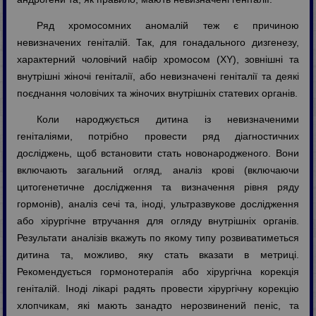
Ряд хромосомних аномалій теж є причиною
невизначених геніталій. Так, для гонадального дизгенезу,
характерний чоловічий набір хромосом (XY), зовнішні та
внутрішні жіночі геніталії, або невизначені геніталії та деякі
поєднання чоловічих та жіночих внутрішніх статевих органів.
Коли народжується дитина із невизначеними
геніталіями, потрібно провести ряд діагностичних
досліджень, щоб встановити стать новонародженого. Вони
включають загальний огляд, аналіз крові (включаючи
цитогенетичне дослідження та визначення рівня ряду
гормонів), аналіз сечі та, іноді, ультразвукове дослідження
або хірургічне втручання для огляду внутрішніх органів.
Результати аналізів вкажуть по якому типу розвиватиметься
дитина та, можливо, яку стать вказати в метриці.
Рекомендується гормонотерапія або хірургічна корекція
геніталій. Іноді лікарі радять провести хірургічну корекцію
хлопчикам, які мають занадто нерозвинений пеніс, та