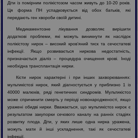
Діти із помірним полікістозом часом живуть до 10-20 років.
Ця форма ПН успадковується від обох батьків, які
передають ген хвороби своїй дитині.
Медикаментозне лікування дозволяє вирішити
додаткові проблеми, які можуть виникнути як наслідок
полікістозу нирок – високий кров’яний тиск та сечостатеві
інфекції. Якщо розвивається ниркова недостатність,
призначається діаліз – процедура очищення крові. Іноді
необхідна трансплантація нирки.
Кісти нирок характерні і при інших захворюваннях:
мультикістозі нирок, який діагностується у приблизно 1 із
40000 малюків, ряді генетичних синдромів. Мультикістоз
може спричинити смерть у періоді новонародженості, якщо
уражені обидві нирки. Вважається, що мультикістоз нирок є
результатом закупорки сечового каналу на ранніх стадіях
розвитку плода. Діти, у яких лише одна нирка уражена,
можуть мати й інші ускладнення, такі як сечостатеві
інфекції.