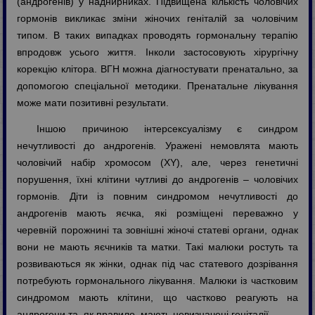
(андрогенів) у наднирниках. Підвищена кількість чоловічих
гормонів викликає зміни жіночих геніталій за чоловічим
типом. В таких випадках проводять гормональну терапію
впродовж усього життя. Інколи застосовують хірургічну
корекцію клітора. ВГН можна діагностувати пренатально, за
допомогою спеціальної методики. Пренатальне лікування
може мати позитивні результати.
Іншою причиною інтерсексуалізму є синдром
нечутливості до андрогенів. Уражені немовлята мають
чоловічий набір хромосом (XY), але, через генетичні
порушення, їхні клітини чутливі до андрогенів – чоловічих
гормонів. Діти із повним синдромом нечутливості до
андрогенів мають яєчка, які розміщені переважно у
черевній порожнині та зовнішні жіночі статеві органи, однак
вони не мають яєчників та матки. Такі малюки ростуть та
розвиваються як жінки, однак під час статевого дозрівання
потребують гормонального лікування. Малюки із частковим
синдромом мають клітини, що частково реагують на
андрогени та, як правило, мають невизначені геніталії.