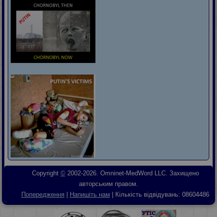
Copyright
©
2002-2026. Omninet-MedWord LLC. Захищено
авторським правом.
Попередження
|
Напишіть нам
| Кількість відвідувань:
08604486