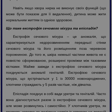
Навіть якщо хвора нирка не виконує своїх функцій (що
може бути показом для її видалення), дитина може жити
нормальним життям із однією здоровою.
Що таке екстрофія сечового міхура та епіспадія?
Екстрофія сечового міхура – це аномалія, що
характеризується недорозвиненням передньої стінки
сечового міхура та його розміщенням поза черевною
порожниною. До того ж, шкіра нижньої частини живота не є
повністю сформованою, розширені проміжки між тазовими
кістками. Майже завжди з екстрофією сечового міхура
поєднуються аномалії геніталій. Екстрофією сечового
міхура, що зустрічається у 1 із 30000 новонароджених,
хлопчики страждають у 5 разів частіше, ніж дівчатка.
Епіспадія поєднує в собі вади уретри та геніталій. Часто
вона діагностується разом із екстрофією сечового міхура,
але може розвинутись і самостійно. У хлопчиків уретра, як
правило, коротка та поділена навпіл із отвором на верхній