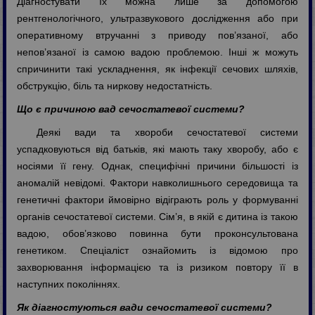
Діагностувати їх можна лише за допомогою
рентгенологічного, ультразвукового дослідження або при
оперативному втручанні з приводу пов’язаної, або
непов’язаної із самою вадою проблемою. Інші ж можуть
спричинити такі ускладнення, як інфекції сечових шляхів,
обструкцію, біль та ниркову недостатність.
Що є причиною вад сечостатевої системи?
Деякі вади та хвороби сечостатевої системи
успадковуються від батьків, які мають таку хворобу, або є
носіями її гену. Однак, специфічні причини більшості із
аномалій невідомі. Фактори навколишнього середовища та
генетичні фактори ймовірно відіграють роль у формуванні
органів сечостатевої системи. Сім’я, в якій є дитина із такою
вадою, обов’язково повинна бути проконсультована
генетиком. Спеціаліст ознайомить із відомою про
захворювання інформацією та із ризиком повтору її в
наступних поколіннях.
Як діагностуються вади сечостатевої системи?