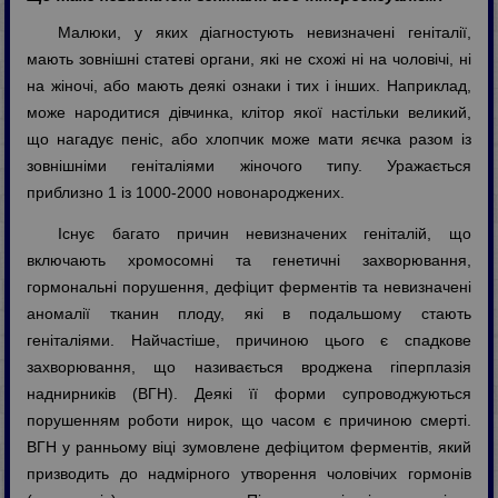
Малюки, у яких діагностують невизначені геніталії,
мають зовнішні статеві органи, які не схожі ні на чоловічі, ні
на жіночі, або мають деякі ознаки і тих і інших. Наприклад,
може народитися дівчинка, клітор якої настільки великий,
що нагадує пеніс, або хлопчик може мати яєчка разом із
зовнішніми геніталіями жіночого типу. Уражається
приблизно 1 із 1000-2000 новонароджених.
Існує багато причин невизначених геніталій, що
включають хромосомні та генетичні захворювання,
гормональні порушення, дефіцит ферментів та невизначені
аномалії тканин плоду, які в подальшому стають
геніталіями. Найчастіше, причиною цього є спадкове
захворювання, що називається вроджена гіперплазія
наднирників (ВГН). Деякі її форми супроводжуються
порушенням роботи нирок, що часом є причиною смерті.
ВГН у ранньому віці зумовлене дефіцитом ферментів, який
призводить до надмірного утворення чоловічих гормонів