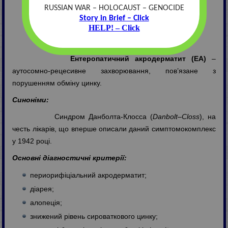
RUSSIAN WAR – HOLOCAUST – GENOCIDE
Наталія Олегівна Зимак-Закутня
Story in Brief – Click
Завідуюча медико-генетичною консультацією
HELP! – Click
Хмельницького клінічного пологового будинку
Ентеропатичний акродерматит (ЕА)
–
аутосомно-рецесивне захворювання, пов’язане з
порушенням обміну цинку.
Синоніми:
Cиндром Данболта-Клосса (
Danbolt–Closs
), на
честь лікарів, що вперше описали даний симптомокомплекс
у 1942 році.
Основні діагностичні критерії:
периорифіціальний акродерматит;
діарея;
алопеція;
знижений рівень сироваткового цинку;