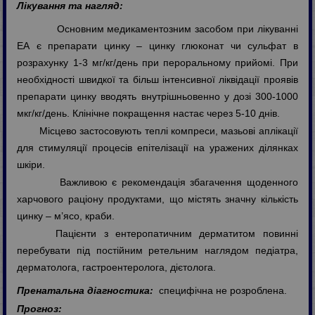
Лікування та нагляд:
Основним медикаментозним засобом при лікуванні
ЕА є препарати цинку – цинку глюконат чи сульфат в
розрахунку 1-3 мг/кг/день при пероральному прийомі. При
необхідності швидкої та більш інтенсивної ліквідації проявів
препарати цинку вводять внутрішньовенно у дозі 300-1000
мкг/кг/день. Клінічне покращення настає через 5-10 днів.
Місцево застосовують теплі компреси, мазьові аплікації
для стимуляції процесів епітелізації на уражених ділянках
шкіри.
Важливою є рекомендація збагачення щоденного
харчового раціону продуктами, що містять значну кількість
цинку – м’ясо, краби.
Пацієнти з ентеропатичним дерматитом повинні
перебувати під постійним ретельним наглядом педіатра,
дерматолога, гастроентеролога, дієтолога.
Пренатальна діагностика:
специфічна не розроблена.
Прогноз: