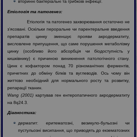
вторинні бактеріальні та грибкові інфекції.
Етіологія та патогенез:
Етіологія та патогенез захворювання остаточно не
з’ясовані. Оскільки пероральне чи парентеральне введення
препаратів цинку зменшує прояви акродерматиту,
висловлене припущення, що саме порушення метаболізму
цинку (особливо його абсорбція чи біодоступність у
кишківнику) є причиною виникнення патологічного стану.
Цинк є кофактором понад 70 різноманітних ферментів,
причетних до обміну білків та вуглеводів. Ось чому він
життєво необхідний для нормального росту та розвитку,
репарації тканин.
Wang (2001)
картував ген ентеропатичного акродерматиту
на 8q24.3.
Діагностика:
дерматит: еритематозні, везикуло-бульозні чи
пустульозні висипання, що приводять до екзематозних