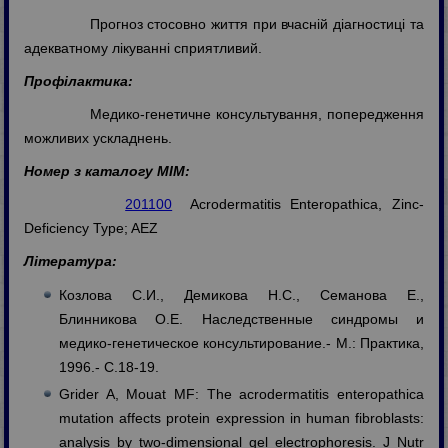
Прогноз стосовно життя при вчасній діагностиці та
адекватному лікуванні сприятливий.
Профілактика:
Медико-генетичне консультування, попередження
можливих ускладнень.
Номер з каталогу МІМ:
201100
Acrodermatitis Enteropathica, Zinc-
Deficiency Type; AEZ
Література:
Козлова С.И., Демикова Н.С., Семанова Е.,
Блинникова О.Е. Наследственные синдромы и
медико-генетическое консультирование.- М.: Практика,
1996.- С.18-19.
Grider A, Mouat MF: The acrodermatitis enteropathica
mutation affects protein expression in human fibroblasts:
analysis by two-dimensional gel electrophoresis. J Nutr