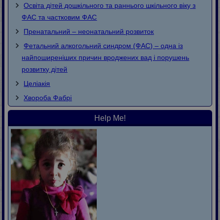
Освіта дітей дошкільного та раннього шкільного віку з
ФАС та частковим ФАС
Пренатальний – неонатальний розвиток
Фетальний алкогольний синдром (ФАС) – одна із
найпоширеніших причин вроджених вад і порушень
розвитку дітей
Целіакія
Хвороба Фaбpi
Help Me!