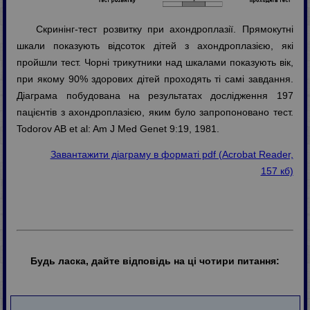
Скринінг-тест розвитку при ахондроплазії. Прямокутні
шкали показують відсоток дітей з ахондроплазією, які
пройшли тест. Чорні трикутники над шкалами показують вік,
при якому 90% здорових дітей проходять ті самі завдання.
Діаграма побудована на результатах дослідження 197
пацієнтів з ахондроплазією, яким було запропоновано тест.
Todorov AB et al: Am J Med Genet 9:19, 1981.
Завантажити діаграму в форматі pdf (Acrobat Reader,
157 кб)
Будь ласка, дайте відповідь на ці чотири питання: