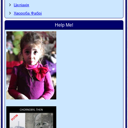
Целіакія
Хвороба Фaбpi
Help Me!