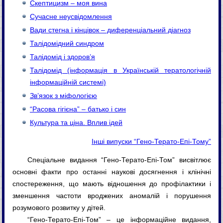
Скептицизм – моя вина
Сучасне неусвідомлення
Вади стегна і кінцівок – диференціальний діагноз
Талідомідний синдром
Талідомід і здоров’я
Талідомід (інформація в Українській тератологічній
інформаційній системі)
Зв’язок з міфологією
“Расова гігієна” – батько і син
Культура та ціна. Вплив ідей
Інші випуски “Гено-Терато-Епі-Тому”
Спеціальне видання “Гено-Терато-Епі-Том” висвітлює
основні факти про останні наукові досягнення і клінічні
спостереження, що мають відношення до профілактики і
зменшення частоти вроджених аномалій і порушення
розумового розвитку у дітей.
“Гено-Терато-Епі-Том” – це інформаційне видання,