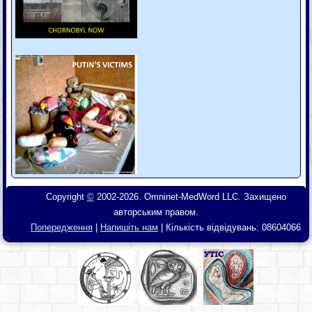
Copyright
©
2002-2026. Omninet-MedWord LLC. Захищено
авторським правом.
Попередження
|
Напишіть нам
| Кількість відвідувань:
08604066