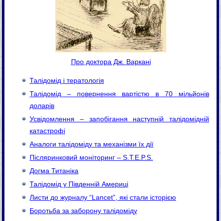
Про доктора Дж. Варкані
Талідомід і тератологія
Талідомід – повернення вартістю в 70 мільйонів
доларів
Усвідомлення – запобігання наступній талідомідній
катастрофі
Аналоги талідоміду та механізми їх дії
Післяринковий моніторинг – S.T.E.P.S.
Догма Титаніка
Талідомід у Південній Америці
Листи до журналу “Lancet”, які стали історією
Боротьба за заборону талідоміду