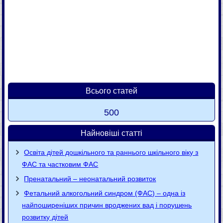
Всього статей
500
Найновіші статті
Освіта дітей дошкільного та раннього шкільного віку з
ФАС та частковим ФАС
Пренатальний – неонатальний розвиток
Фетальний алкогольний синдром (ФАС) – одна із
найпоширеніших причин вроджених вад і порушень
розвитку дітей