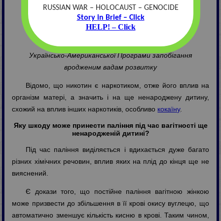
RUSSIAN WAR – HOLOCAUST – GENOCIDE
Інформація для батьків
Story in Brief – Click
HELP! – Click
Сергій Федорович Лапченко
Спеціаліст з інформаційного забезпечення
Українсько-Американської Програми запобігання
вродженим вадам розвитк
у
Відомо, що никотин є наркотиком, отже його вплив на
організм матері, а значить і на ще ненароджену дитину,
схожий на вплив інших наркотиків, особливо
кокаїну
.
Яку шкоду може принести паління під час вагітності ще
ненародженій дитині?
Під час паління виділяється і вдихається дуже багато
різних хімічних речовин, вплив яких на плід до кінця ще не
вияснений.
Є докази того, що постійне паління вагітною жінкою
може призвести до збільшення в її крові окису вуглецю, що
автоматично зменшує кількість кисню в крові. Таким чином,