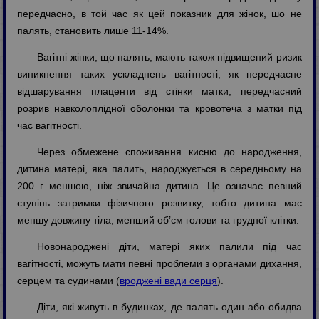
передчасно, в той час як цей показник для жінок, шо не
палять, становить лише 11-14%.
Вагітні жінки, що палять, мають також підвищений ризик
виникнення таких ускладнень вагітності, як передчасне
відшарування плаценти від стінки матки, передчасний
розрив навколоплідної оболонки та кровотеча з матки під
час вагітності.
Через обмежене споживання кисню до народження,
дитина матері, яка палить, народжується в середньому на
200 г меншою, ніж звичайна дитина. Це означає певний
ступінь затримки фізичного розвитку, тобто дитина має
меншу довжину тіла, менший об’єм голови та грудної клітки.
Новонароджені діти, матері яких палили під час
вагітності, можуть мати певні проблеми з органами дихання,
серцем та судинами (
вроджені вади серця
).
Діти, які живуть в будинках, де палять один або обидва