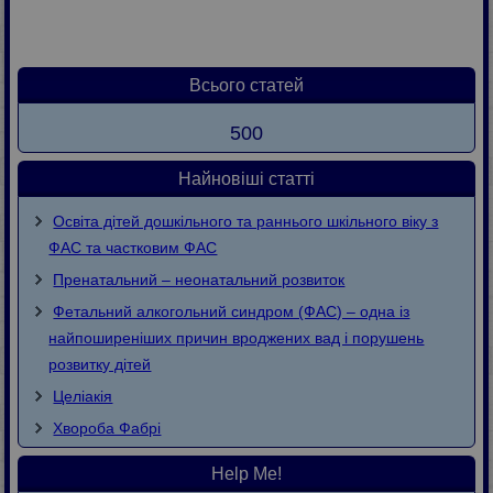
Всього статей
500
Найновіші статті
Освіта дітей дошкільного та раннього шкільного віку з
ФАС та частковим ФАС
Пренатальний – неонатальний розвиток
Фетальний алкогольний синдром (ФАС) – одна із
найпоширеніших причин вроджених вад і порушень
розвитку дітей
Целіакія
Хвороба Фaбpi
Help Me!