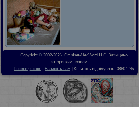
Copyright
©
2002-2026. Omninet-MedWord LLC. Захищено
авторським правом.
Попередження
|
Напишіть нам
| Кількість відвідувань:
08604245