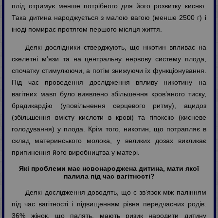
плід отримує менше потрібного для його розвитку кисню.
Така дитина народжується з малою вагою (менше 2500 г) і
іноді помирає протягом першого місяця життя.
Деякі дослідники стверджують, що нікотин впливає на
скелетні м’язи та на центральну нервову систему плода,
спочатку стимулюючи, а потім знижуючи їх функціонування.
Під час проведення дослідження впливу никотину на
вагітних мавп було виявлено збільшення кров’яного тиску,
брадикардію (уповільнення серцевого ритму), ацидоз
(збільшення вмісту кислоти в крові) та гіпоксію (кисневе
голодування) у плода. Крім того, никотин, що потрапляє в
склад материнського молока, у великих дозах викликає
припинення його виробництва у матері.
Які проблеми має новонароджена дитина, мати якої
палила під час вагітності?
Деякі дослідження доводять, що є зв’язок між палінням
під час вагітності і підвищенням рівня передчасних родів.
36% жінок, що палять, мають ризик народити дитину