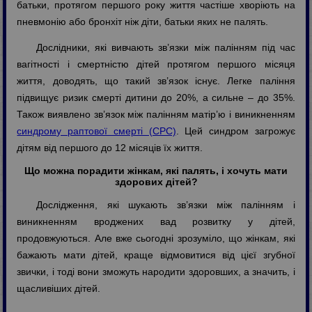
батьки, протягом першого року життя частіше хворіють на
пневмонію або бронхіт ніж діти, батьки яких не палять.
Дослідники, які вивчають зв’язки між палінням під час
вагітності і смертністю дітей протягом першого місяця
життя, доводять, що такий зв’язок існує. Легке паління
підвищує ризик смерті дитини до 20%, а сильне – до 35%.
Також виявлено зв’язок між палінням матір’ю і виникненням
синдрому раптової смерті (СРС)
. Цей синдром загрожує
дітям від першого до 12 місяців їх життя.
Що можна порадити жінкам, які палять, і хочуть мати
здорових дітей?
Дослідження, які шукають зв’язки між палінням і
виникненням вроджених вад розвитку у дітей,
продовжуються. Але вже сьогодні зрозуміло, що жінкам, які
бажають мати дітей, краще відмовитися від цієї згубної
звички, і тоді вони зможуть народити здоровших, а значить, і
щасливіших дітей.