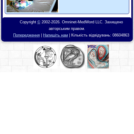
Copyright
©
2002-2026. Omninet-MedWord LLC. Захищено
авторським правом.
Попередження
|
Напишіть нам
| Кількість відвідувань:
08604863