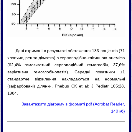
Дані отримані в результаті обстеження 133 пацієнтів (71
хлопчик, решта дівчатка) з серпоподібно-клітинною анемією
(62,4% гомозиготний серпоподібний гемоглобін, 37,6%
варіативна гемоглобінопатія). Середні показники ±1
стандартне відхилення накладаються на нормальні
(зафарбовані) ділянки. Phebus CK et al: J Pediatr 105:28,
1984.
Завантажити діаграму в форматі pdf (Acrobat Reader,
140 кб)