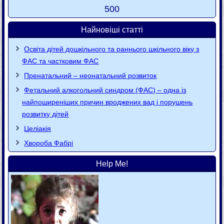
500
Найновіші статті
Освіта дітей дошкільного та раннього шкільного віку з
ФАС та частковим ФАС
Пренатальний – неонатальний розвиток
Фетальний алкогольний синдром (ФАС) – одна із
найпоширеніших причин вроджених вад і порушень
розвитку дітей
Целіакія
Хвороба Фaбpi
Help Me!