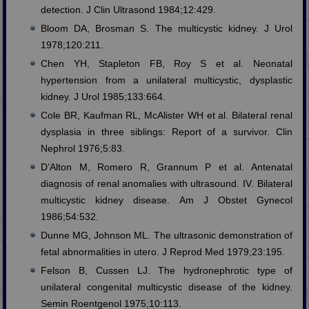
detection. J Clin Ultrasond 1984;12:429.
Bloom DA, Brosman S. The multicystic kidney. J Urol
1978;120:211.
Chen YH, Stapleton FB, Roy S et al. Neonatal
hypertension from a unilateral multicystic, dysplastic
kidney. J Urol 1985;133:664.
Cole BR, Kaufman RL, McAlister WH et al. Bilateral renal
dysplasia in three siblings: Report of a survivor. Clin
Nephrol 1976;5:83.
D’Alton M, Romero R, Grannum P et al. Antenatal
diagnosis of renal anomalies with ultrasound. IV. Bilateral
multicystic kidney disease. Am J Obstet Gynecol
1986;54:532.
Dunne MG, Johnson ML. The ultrasonic demonstration of
fetal abnormalities in utero. J Reprod Med 1979;23:195.
Felson B, Cussen LJ. The hydronephrotic type of
unilateral congenital multicystic disease of the kidney.
Semin Roentgenol 1975;10:113.