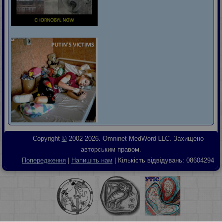
Copyright
©
2002-2026. Omninet-MedWord LLC. Захищено
авторським правом.
Попередження
|
Напишіть нам
| Кількість відвідувань:
08604294