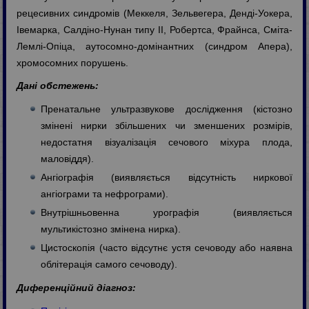
рецесивних синдромів (Меккеля, Зельвегера, Денді-Уокера,
Івемарка, Салдіно-Нунан типу II, Робертса, Фрайнса, Сміта-
Лемлі-Опіца, аутосомно-домінантних (синдром Апера),
хромосомних порушень.
Дані обстежень:
Пренатальне ультразвукове дослідження (кістозно
змінені нирки збільшених чи зменшених розмірів,
недостатня візуалізація сечового міхура плода,
маловіддя).
Ангіографія (виявляється відсутність ниркової
ангіограми та нефрограми).
Внутрішньовенна урографія (виявляється
мультикістозно змінена нирка).
Цистоскопія (часто відсутнє устя сечоводу або наявна
облітерація самого сечоводу).
Диференційний діагноз: