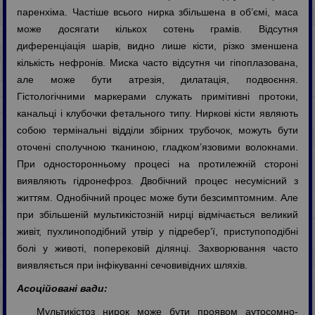
паренхіма. Частіше всього нирка збільшена в об’ємі, маса
може досягати кількох сотень грамів. Відсутня
диференціація шарів, видно лише кісти, різко зменшена
кількість нефронів. Миска часто відсутня чи гіпоплазована,
але може бути атрезія, дилатація, подвоєння.
Гістологічними маркерами служать примітивні протоки,
канальці і клубочки фетального типу. Ниркові кісти являють
собою термінальні відділи збірних трубочок, можуть бути
оточені сполучною тканиною, гладком’язовими волокнами.
При односторонньому процесі на протилежній стороні
виявляють гідронефроз. Двобічний процес несумісний з
життям. Однобічний процес може бути безсимптомним. Але
при збільшеній мультикістозній нирці відмічається великий
живіт, пухлиноподібний утвір у підребер’ї, приступоподібні
болі у животі, поперековій ділянці. Захворювання часто
виявляється при інфікуванні сечовивідних шляхів.
Асоційовані вади:
Мультикістоз нирок може бути проявом аутосомно-