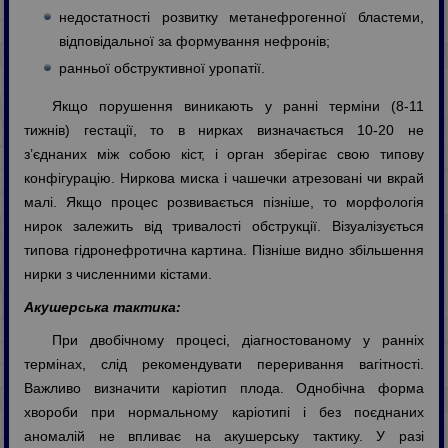
недостатності розвитку метанефрогенної бластеми,
відповідальної за формування нефронів;
ранньої обструктивної уропатії.
Якщо порушення виникають у ранні терміни (8-11
тижнів) гестації, то в нирках визначається 10-20 не
з’єднаних між собою кіст, і орган зберігає свою типову
конфігурацію. Ниркова миска і чашечки атрезовані чи вкрай
малі. Якщо процес розвивається пізніше, то морфологія
нирок залежить від тривалості обструкції. Візуалізується
типова гідронефротична картина. Пізніше видно збільшення
нирки з численними кістами.
Акушерська тактика:
При двобічному процесі, діагностованому у ранніх
термінах, слід рекомендувати переривання вагітності.
Важливо визначити каріотип плода. Однобічна форма
хвороби при нормальному каріотипі і без поєднаних
аномалій не впливає на акушерську тактику. У разі