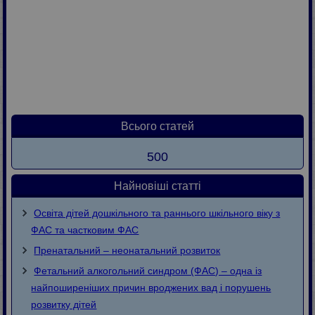
Всього статей
500
Найновіші статті
Освіта дітей дошкільного та раннього шкільного віку з
ФАС та частковим ФАС
Пренатальний – неонатальний розвиток
Фетальний алкогольний синдром (ФАС) – одна із
найпоширеніших причин вроджених вад і порушень
розвитку дітей