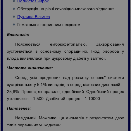
Полікістоз нирок
.
Обструкція на рівні сечовідно-мискового з’єднання.
Пухлина Вільмса
.
Гематома з вторинним некрозом.
Етіологія:
Пояснюється ембріофетопатією. Захворювання
зустрічається в основному спорадично. Іноді хвороба у
плода виявлялася при цукровому діабеті у вагітної.
Частота виникнення:
Серед усіх вроджених вад розвитку сечової системи
зустрічається у 5,1% випадків, а серед кістозних дисплазій –
25,8%. Процес, як правило, однобічний. Однобічний процес
у хлопчиків – 1:500. Двобічний процес – 1:10000.
Патогенез:
Невідомий. Можливо, ця аномалія є результатом двох
типів первинних ушкоджень: