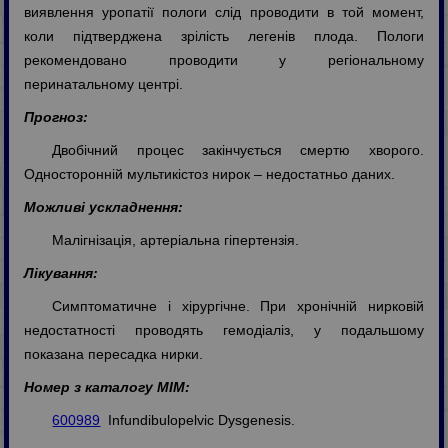
виявлення уропатії пологи слід проводити в той момент,
коли підтверджена зрілість легенів плода. Пологи
рекомендовано проводити у регіональному
перинатальному центрі.
Прогноз:
Двобічний процес закінчується смертю хворого.
Односторонній мультикістоз нирок – недостатньо даних.
Можливі ускладнення:
Малігнізація, артеріальна гіпертензія.
Лікування:
Симптоматичне і хірургічне. При хронічній нирковій
недостатності проводять гемодіаліз, у подальшому
показана пересадка нирки.
Номер з каталогу МІМ:
600989
Infundibulopelvic Dysgenesis.