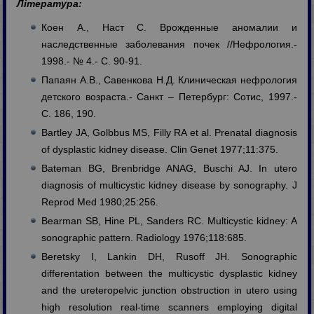
Література:
Коен А., Наст С. Врожденные аномалии и
наследственные заболевания почек //Нефрология.-
1998.- № 4.- C. 90-91.
Папаян А.В., Савенкова Н.Д. Клиническая нефрология
детского возраста.- Санкт – Петербург: Сотис, 1997.-
C. 186, 190.
Bartley JA, Golbbus MS, Filly RA et al. Prenatal diagnosis
of dysplastic kidney disease. Clin Genet 1977;11:375.
Bateman BG, Brenbridge ANAG, Buschi AJ. In utero
diagnosis of multicystic kidney disease by sonography. J
Reprod Med 1980;25:256.
Bearman SB, Hine PL, Sanders RC. Multicystic kidney: A
sonographic pattern. Radiology 1976;118:685.
Beretsky I, Lankin DH, Rusoff JH. Sonographic
differentation between the multicystic dysplastic kidney
and the ureteropelvic junction obstruction in utero using
high resolution real-time scanners employing digital