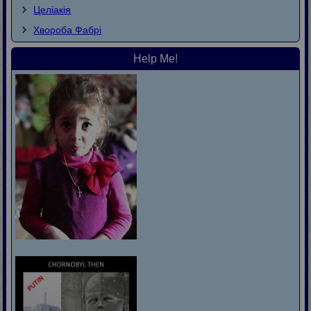
Целіакія
Хвороба Фaбpi
Help Me!