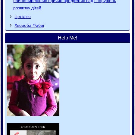
найпоширеніших причин вроджених вад і порушень
розвитку дітей
Целіакія
Хвороба Фaбpi
Help Me!