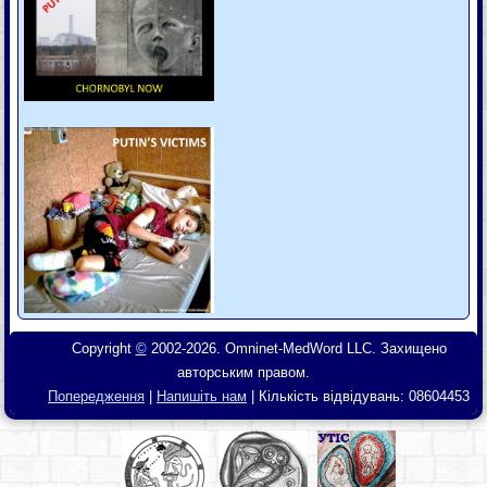
Copyright
©
2002-2026. Omninet-MedWord LLC. Захищено
авторським правом.
Попередження
|
Напишіть нам
| Кількість відвідувань:
08604453