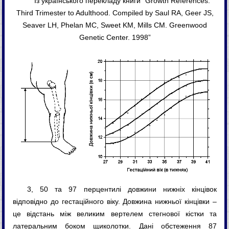
Із українського перекладу книги “Growth References:
Third Trimester to Adulthood. Compiled by Saul RA, Geer JS,
Seaver LH, Phelan MC, Sweet KM, Mills CM. Greenwood
Genetic Center. 1998”
3, 50 та 97 перцентилі довжини нижніх кінцівок
відповідно до гестаційного віку. Довжина нижньої кінцівки –
це відстань між великим вертелем стегнової кістки та
латеральним боком щиколотки. Дані обстеження 87