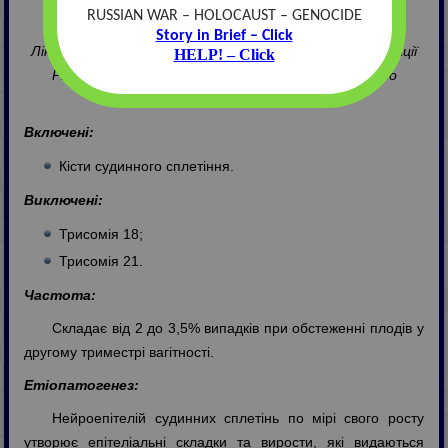
RUSSIAN WAR – HOLOCAUST – GENOCIDE
З.О. Сосинюк
Story in Brief – Click
Лiкар-генетик обласної медико-генетичної консультацiї
HELP! – Click
Рiвненського клiнiчного лiкувально-дiагностичного
центру iменi Вiктора Полiщука
Включені:
Кісти судинного сплетіння.
Виключені:
Трисомія 18;
Трисомія 21.
Частота:
Складає від 2 до 3,5% випадків при обстеженні плодів у
другому триместрі вагітності.
Етіопатогенез:
Нейроепітелій судинних сплетінь по мірі свого росту
утворює епітеліальні складки та вирости, які видаються