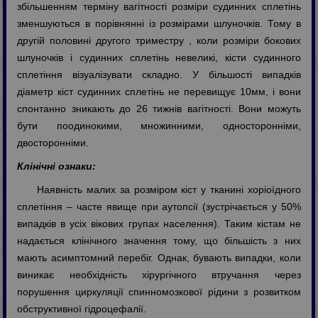
збільшенням терміну вагітності розміри судинних сплетінь
зменшуються в порівнянні із розмірами шлуночків. Тому в
другій половині другого триместру , коли розміри бокових
шлуночків і судинних сплетінь невеликі, кісти судинного
сплетіння візуалізувати складно. У більшості випадків
діаметр кіст судинних сплетінь не перевищує 10мм, і вони
спонтанно зникають до 26 тижнів вагітності. Вони можуть
бути поодинокими, множинними, односторонніми,
двосторонніми.
Клінічні ознаки:
Наявність малих за розміром кіст у тканині хоріоїдного
сплетіння – часте явище при аутопсії (зустрічається у 50%
випадків в усіх вікових групах населення). Таким кістам не
надається клінічного значення тому, що більшість з них
мають асимптомний перебіг. Однак, бувають випадки, коли
виникає необхідність хірургічного втручання через
порушення циркуляції спинномозкової рідини з розвитком
обструктивної гідроцефалії.