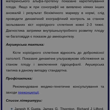
материнського альфа-протеїну показане каріотипування
плода. Якщо ж при сонографії не виявлено ніяких інших
аномалій і результат біохімічного маркеру в нормі, слід
проводити динамічний ехографічний контроль за станом
ізольованих кіст хоріоїдного сплетіння кожні 2-3 тижні.
Діагностика затримки внутрішньоутробного розвитку плоду
чи багатовіддя є показом до амніоцентезу.
Акушерська тактика:
Кісти хоріоїдного сплетіння відносять до доброякісної
патології. Показане динамічне ультразвукове обстеження за
станом плоду і виключення гідроцефалії. Акушерська
тактика в даному випадку стандартна.
Профілактика:
Рекомендоване медико-генетичне консультування та
заходи
преконцепції
.
Список літератури:
Janesh K Gupta, James G. Thornton, Richard J Lilford.