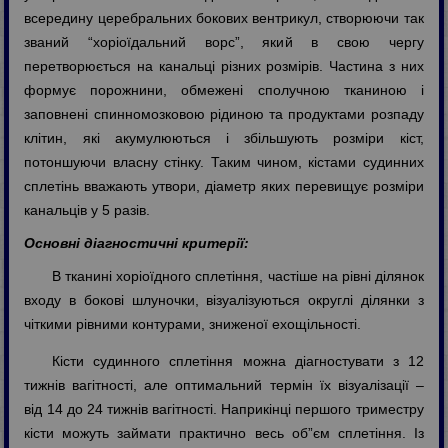
всередину церебральних бокових вентрикул, створюючи так
званий “хоріоїдальний ворс”, який в свою чергу
перетворюється на канальці різних розмірів. Частина з них
формує порожнини, обмежені сполучною тканиною і
заповнені спинномозковою рідиною та продуктами розпаду
клітин, які акумулюються і збільшують розміри кіст,
потоншуючи власну стінку. Таким чином, кістами судинних
сплетінь вважають утвори, діаметр яких перевищує розміри
канальців у 5 разів.
Основні діагностичні критерії:
В тканині хоріоїдного сплетіння, частіше на рівні ділянок
входу в бокові шлуночки, візуалізуються округлі ділянки з
чіткими рівними контурами, зниженої ехощільності.
Кісти судинного сплетіння можна діагностувати з 12
тижнів вагітності, але оптимальний термін їх візуалізації –
від 14 до 24 тижнів вагітності. Наприкінці першого триместру
кісти можуть займати практично весь об”єм сплетіння. Із