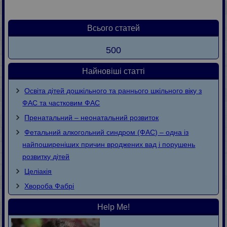
Всього статей
500
Найновіші статті
Освіта дітей дошкільного та раннього шкільного віку з
ФАС та частковим ФАС
Пренатальний – неонатальний розвиток
Фетальний алкогольний синдром (ФАС) – одна із
найпоширеніших причин вроджених вад і порушень
розвитку дітей
Целіакія
Хвороба Фaбpi
Help Me!