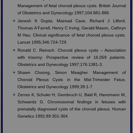
Management of fetal choroid plexus cysts. British Journal
of Obstetrics and Gynecology 1997;104:881-886.
Janesh K Gupta, Mairead Cave, Richard J Lilford,
Thomas A Farrell, Henry C Irving, Gerald Mason, Cathryn
M Hau. Clinical significance of fetal choroid plexus cysts.
Lancet 1995;346:724-729.
Ronald C. Reinsch. Choroid plexus cysts – Association
with trisomy: Prospective review of 16,059 patients.
Obstetrics and Gynecology 1997;176:1381-3.
Shawn Choong, Simon Meagher. Management of
Choroid Plexus Cysts in the Mid-Trimester Fetus.
Obstetrics and Gynecology 1999;39:1-7.
Zerres K, Schuler H, Gembruch U, Bald R, Hansmann M,
Schwanitz G. Chromosomal findings in fetuses with
prenatally diagnosed cysts of the choroid plexus. Human
Genetics 1992;89:301-304.