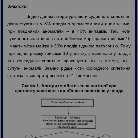
Знахідки:
Згідно даним літератури, кісти судинного сплетіння
діагностуються у 8% плодів з хромосомними аномаліями,
при поєднаних аномаліях – в 46% випадків. Так, кісти
судинного сплетіння є потенційними маркерами трисомії 18
і мають місце майже в 30% плодів з даною патологією. Тому
при оцінці ризику трисомії 18 у зв’язку з наявністю у плодів
кіст хоріоїдного сплетіння враховують, як вік матері, так і
супутні аномалії. Значно рідше кісти хоріоїдного сплетіння
зустрічаються при трисомії по 21 хромосомі.
Схема 1. Алгоритм обстеження вагітної при
діагностуванні кіст хоріоїдного сплетіння у плода